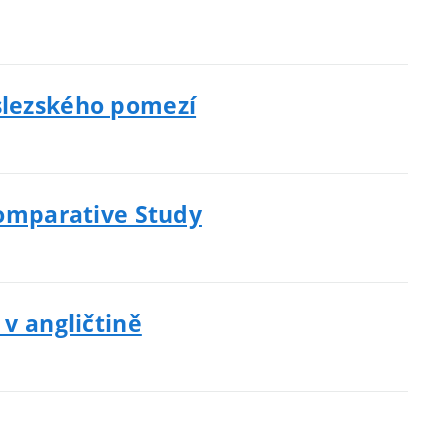
oslezského pomezí
Comparative Study
 v angličtině