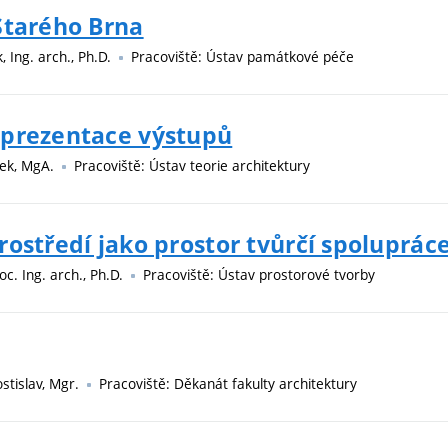
Starého Brna
 Ing. arch., Ph.D.
Pracoviště: Ústav památkové péče
 prezentace výstupů
rek, MgA.
Pracoviště: Ústav teorie architektury
ostředí jako prostor tvůrčí spoluprác
doc. Ing. arch., Ph.D.
Pracoviště: Ústav prostorové tvorby
stislav, Mgr.
Pracoviště: Děkanát fakulty architektury