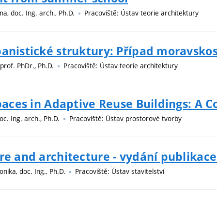
na, doc. Ing. arch., Ph.D.
Pracoviště: Ústav teorie architektury
banistické struktury: Případ moravsk
 prof. PhDr., Ph.D.
Pracoviště: Ústav teorie architektury
Spaces in Adaptive Reuse Buildings: A 
doc. Ing. arch., Ph.D.
Pracoviště: Ústav prostorové tvorby
re and architecture - vydání publikace
onika, doc. Ing., Ph.D.
Pracoviště: Ústav stavitelství