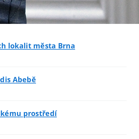
h lokalit města Brna
ddis Abebě
ickému prostředí