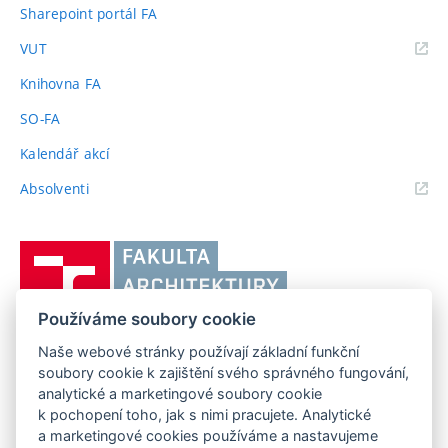
Sharepoint portál FA
(externí
VUT
odkaz)
Knihovna FA
SO-FA
Kalendář akcí
(externí
Absolventi
odkaz)
Vysoké
učení
technické
Používáme soubory cookie
v
Brně,
Naše webové stránky používají základní funkční
FAKULTA ARCHITEKTURY VUT V BRNĚ
soubory cookie k zajištění svého správného fungování,
Fakulta
Poříčí 273/5, 639 00 Brno
analytické a marketingové soubory cookie
www.fa.vutbr.cz
architektury
k pochopení toho, jak s nimi pracujete. Analytické
Telefon: 54114 6600
info@fa.vutbr.cz
a marketingové cookies používáme a nastavujeme