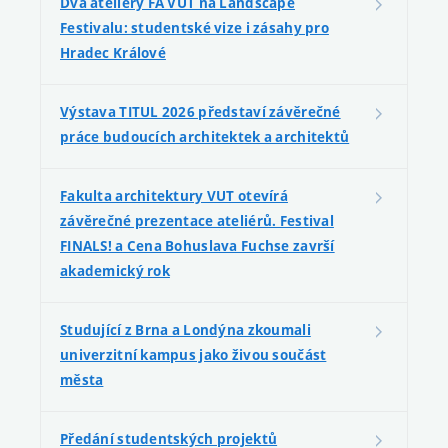
Dva ateliéry FA VUT na Landscape
Festivalu: studentské vize i zásahy pro
Hradec Králové
Výstava TITUL 2026 představí závěrečné
práce budoucích architektek a architektů
Fakulta architektury VUT otevírá
závěrečné prezentace ateliérů. Festival
FINALS! a Cena Bohuslava Fuchse završí
akademický rok
Studující z Brna a Londýna zkoumali
univerzitní kampus jako živou součást
města
Předání studentských projektů