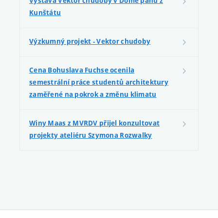
Výstava Vektor chudoby v Domě pánů z
Kunštátu
Výzkumný projekt - Vektor chudoby
Cena Bohuslava Fuchse ocenila
semestrální práce studentů architektury
zaměřené na pokrok a změnu klimatu
Winy Maas z MVRDV přijel konzultovat
projekty ateliéru Szymona Rozwalky