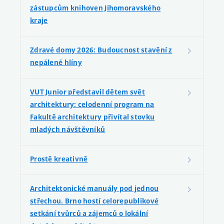
zástupcům knihoven Jihomoravského
kraje
Zdravé domy 2026: Budoucnost stavění z
nepálené hlíny
VUT Junior představil dětem svět
architektury: celodenní program na
Fakultě architektury přivítal stovku
mladých návštěvníků
Prostě kreativně
Architektonické manuály pod jednou
střechou. Brno hostí celorepublikové
setkání tvůrců a zájemců o lokální