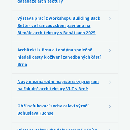
databáze architektury
Výstava prací z workshopu Building Back
Better ve francouzském pavilonu na
Bienále architektury v Benátkách 2025
Architekti z Brna a Londýna společně
hledali cesty k oživení zanedbaných částí
Brna
Nový mezinárodní magisterský program
na Fakultě architektury VUT v Brně
Obří nafukovací socha oslaví výročí
Bohuslava Fuchse