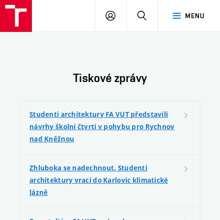
FA
PŘIHLÁSIT
HLEDAT
MENU
VUT
SE
Tiskové zprávy
Studenti architektury FA VUT představili
návrhy školní čtvrti v pohybu pro Rychnov
nad Kněžnou
Zhluboka se nadechnout. Studenti
architektury vrací do Karlovic klimatické
lázně