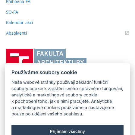
Knihovna FA
SO-FA
Kalendář akcí
(externí
Absolventi
odkaz)
Vysoké
učení
technické
Používáme soubory cookie
v
Brně,
Naše webové stránky používají základní funkční
FAKULTA ARCHITEKTURY VUT V BRNĚ
soubory cookie k zajištění svého správného fungování,
Fakulta
Poříčí 273/5, 639 00 Brno
www.fa.vutbr.cz
analytické a marketingové soubory cookie
architektury
k pochopení toho, jak s nimi pracujete. Analytické
Telefon: 54114 6600
info@fa.vutbr.cz
a marketingové cookies používáme a nastavujeme
pouze po udělení vašeho souhlasu.
Přijímám všechny