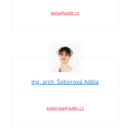
pena@vutbr.cz
Ing. arch. Šoborová Adéla
soborova@vutbr.cz