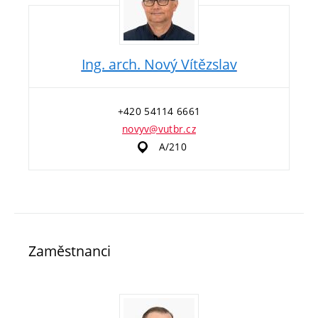
Ing. arch. Nový Vítězslav
+420 54114 6661
novyv@vutbr.cz
A/210
Zaměstnanci