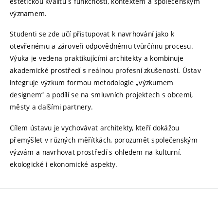
estetickou kvalitu s funkčností, kontextem a společenským
významem.
Studenti se zde učí přistupovat k navrhování jako k
otevřenému a zároveň odpovědnému tvůrčímu procesu.
Výuka je vedena praktikujícími architekty a kombinuje
akademické prostředí s reálnou profesní zkušeností. Ústav
integruje výzkum formou metodologie „výzkumem
designem“ a podílí se na smluvních projektech s obcemi,
městy a dalšími partnery.
Cílem ústavu je vychovávat architekty, kteří dokážou
přemýšlet v různých měřítkách, porozumět společenským
výzvám a navrhovat prostředí s ohledem na kulturní,
ekologické i ekonomické aspekty.