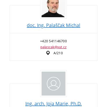
doc. Ing. Palaščak Michal
+420 541146700
palascak@vut.cz
A/210
Ing. arch. Joja Marie, Ph.D.