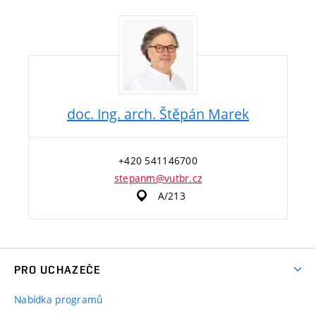
doc. Ing. arch. Štěpán Marek
+420 541146700
stepanm@vutbr.cz
A/213
PRO UCHAZEČE
Nabídka programů