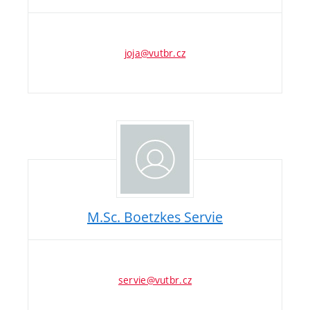
joja@vutbr.cz
M.Sc. Boetzkes Servie
servie@vutbr.cz