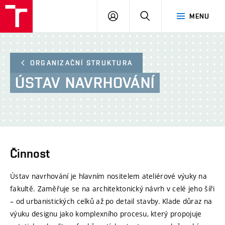
FA
PŘIHLÁSIT
HLEDAT
MENU
VUT
SE
ORGANIZAČNÍ STRUKTURA
ÚSTAV
NAVRHOVÁNÍ
Činnost
Ústav navrhování je hlavním nositelem ateliérové výuky na
fakultě. Zaměřuje se na architektonický návrh v celé jeho šíři
– od urbanistických celků až po detail stavby. Klade důraz na
výuku designu jako komplexního procesu, který propojuje