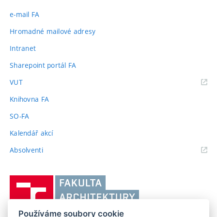
e-mail FA
Hromadné mailové adresy
Intranet
Sharepoint portál FA
(externí
VUT
odkaz)
Knihovna FA
SO-FA
Kalendář akcí
(externí
Absolventi
odkaz)
Vysoké
učení
technické
Používáme soubory cookie