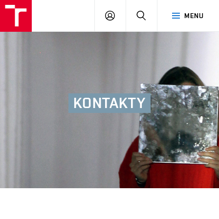
FA
PŘIHLÁSIT
HLEDAT
MENU
VUT
SE
KONTAKTY