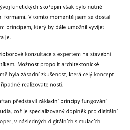
vývoj kinetických skořepin však bylo nutné
mi formami. V tomto momentě jsem se dostal
ým principem, který by dále umožnil vyvíjet
ra je.
ezioborové konzultace s expertem na stavební
tíkem. Možnost propojit architektonické
mě byla zásadní zkušenost, která celý koncept
případné realizovatelnosti.
tan představil základní principy fungování
dia, což je specializovaný doplněk pro digitální
per, v následných digitálních simulacích