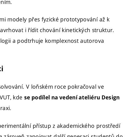
ením.
mi modely přes fyzické prototypování až k
vrhovat i řídit chování kinetických struktur.
ologii a podtrhuje komplexnost autorova
i
bsolvování. V loňském roce pokračoval ve
 VUT, kde
se podílel na vedení ateliéru Design
raxi.
erimentální přístup z akademického prostředí
a zároveň zapojovat další generaci studentů do