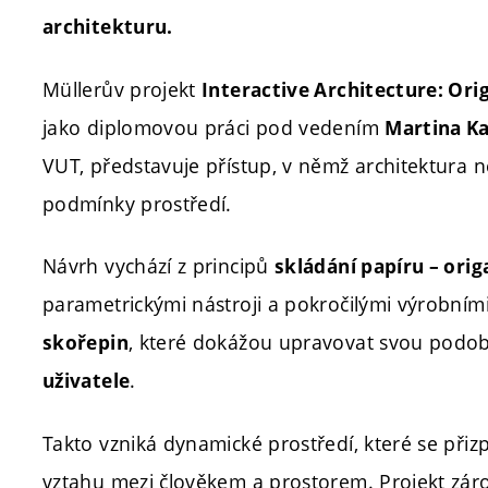
architekturu.
Müllerův projekt
Interactive Architecture: Ori
jako diplomovou práci pod vedením
Martina Ka
VUT, představuje přístup, v němž architektura n
podmínky prostředí.
Návrh vychází z principů
skládání papíru – ori
parametrickými nástroji a pokročilými výrobním
, které dokážou upravovat svou pod
skořepin
.
uživatele
Takto vzniká dynamické prostředí, které se přiz
vztahu mezi člověkem a prostorem. Projekt zá