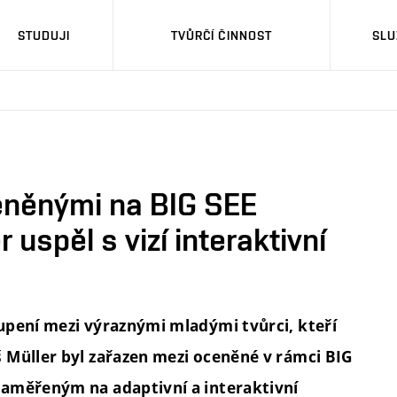
STUDUJI
TVŮRČÍ ČINNOST
SLU
eněnými na BIG SEE
uspěl s vizí interaktivní
upení mezi výraznými mladými tvůrci, kteří
 Müller byl zařazen mezi oceněné v rámci BIG
zaměřeným na adaptivní a interaktivní