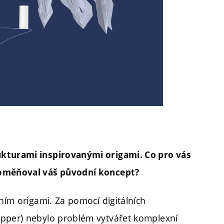
ukturami inspirovanými origami. Co pro vás
roměňoval váš původní koncept?
áním origami. Za pomocí digitálních
opper) nebylo problém vytvářet komplexní