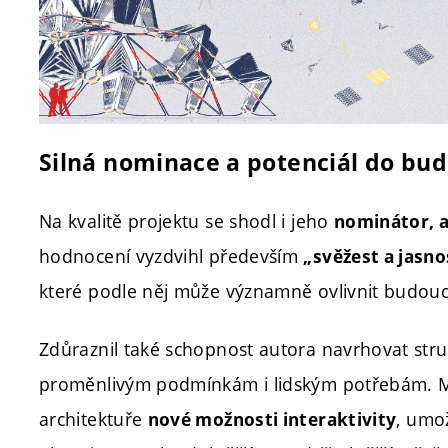
Silná nominace a potenciál do bu
Na kvalitě projektu se shodl i jeho
nominátor, a
hodnocení vyzdvihl především
„svěžest a jasn
které podle něj může významně ovlivnit budouc
Zdůraznil také schopnost autora navrhovat stru
proměnlivým podmínkám i lidským potřebám. Mül
architektuře
, umo
nové možnosti interaktivity