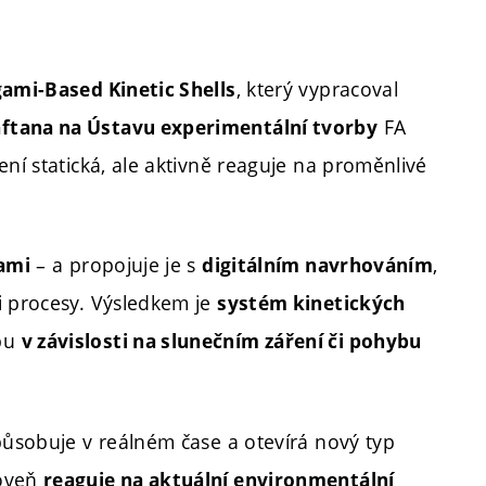
, který vypracoval
gami-Based Kinetic Shells
FA
ftana na Ústavu experimentální tvorby
ení statická, ale aktivně reaguje na proměnlivé
– a propojuje je s
,
gami
digitálním navrhováním
i procesy. Výsledkem je
systém kinetických
obu
v závislosti na slunečním záření či pohybu
působuje v reálném čase a otevírá nový typ
roveň
reaguje na aktuální environmentální