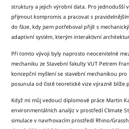
struktury a jejich výrobní data. Pro jednodušší 
přijmout kompromis a pracovat s pravidelnější
do fáze, kdy jsem potřeboval přijít s mechanick
adaptivní systém, kterým interaktivní architektu
Při tomto vývoji byly naprosto neocenitelné m
mechaniku ze Stavební fakulty VUT Petrem Fran
koncepční myšlení se stavební mechanikou pro 
posunula od čistě teoretické vize výrazně blíže 
Když mi můj vedoucí diplomové práce Martin Kaf
environmentálních analýz v prostředí Climate Stu
simulace v navrhovacím prostředí Rhino/Grassho