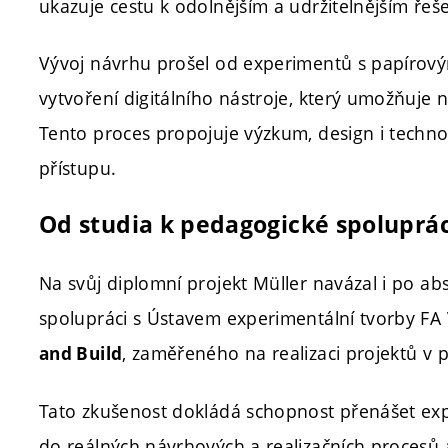
ukazuje cestu k odolnějším a udržitelnějším řeš
Vývoj návrhu prošel od experimentů s papírový
vytvoření digitálního nástroje, který umožňuje na
Tento proces propojuje výzkum, design i techn
přístupu.
Od studia k pedagogické spoluprác
Na svůj diplomní projekt Müller navázal i po a
spolupráci s Ústavem experimentální tvorby FA
, zaměřeného na realizaci projektů v p
and Build
Tato zkušenost dokládá schopnost přenášet exp
do reálných návrhových a realizačních procesů 