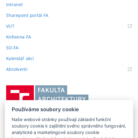
Intranet
Sharepoint portál FA
(externí
VUT
odkaz)
Knihovna FA
SO-FA
Kalendář akcí
(externí
Absolventi
odkaz)
Vysoké
učení
technické
Používáme soubory cookie
v
Naše webové stránky používají základní funkční
Brně,
FAKULTA ARCHITEKTURY VUT V BRNĚ
soubory cookie k zajištění svého správného fungování,
Fakulta
Poříčí 273/5, 639 00 Brno
analytické a marketingové soubory cookie
www.fa.vutbr.cz
architektury