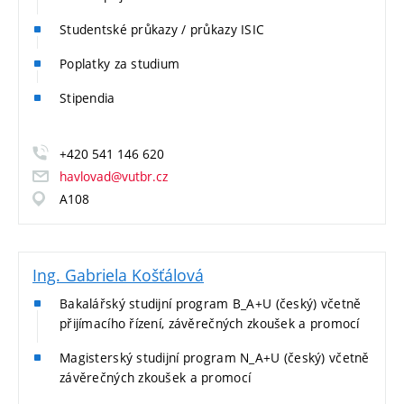
Studentské průkazy / průkazy ISIC
Poplatky za studium
Stipendia
+420 541 146 620
havlovad@vutbr.cz
A108
Ing. Gabriela Košťálová
Bakalářský studijní program B_A+U (český) včetně
přijímacího řízení, závěrečných zkoušek a promocí
Magisterský studijní program N_A+U (český) včetně
závěrečných zkoušek a promocí