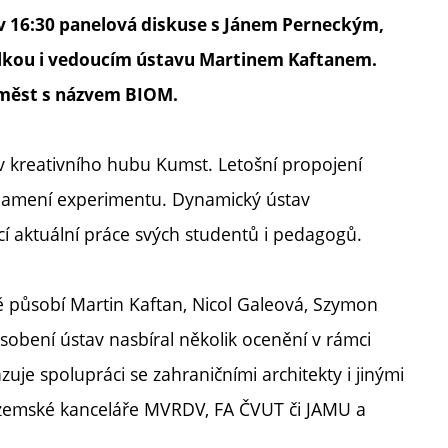
 16:30 panelová diskuse s Jánem Perneckým,
lkou i vedoucím ústavu Martinem Kaftanem.
 měst s názvem BIOM.
lav kreativního hubu Kumst. Letošní propojení
 znamení experimentu. Dynamický ústav
ící aktuální práce svých studentů i pedagogů.
 působí Martin Kaftan, Nicol Galeová, Szymon
obení ústav nasbíral několik ocenění v rámci
uje spolupráci se zahraničními architekty i jinými
zozemské kanceláře MVRDV, FA ČVUT či JAMU a