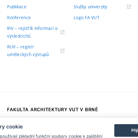
Publikace
Služby univerzity
Konference
Logo FA VUT
RIV – rejstřík informací o
výsledcíchů
RUV – registr
uměleckých výstupů
FAKULTA ARCHITEKTURY VUT V BRNĚ
Poříčí 273/5, 639 00 Brno
www.fa.vutbr.cz
ry cookie
Telefon: 54114 6600
info@fa.vutbr.cz
Při
užívají základní funkční soubory cookie k zajištění