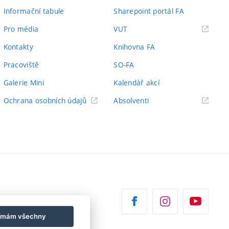
Informační tabule
Sharepoint portál FA
(externí
Pro média
VUT
odkaz)
Kontakty
Knihovna FA
Pracoviště
SO-FA
Galerie Mini
Kalendář akcí
(externí
Ochrana osobních údajů
Absolventi
odkaz)
jímám všechny