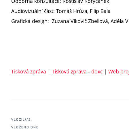
Odborná konzultace: Rostislav Koryčánek
Audiovizuální část: Tomáš Hrůza, Filip Bala
Grafická design: Zuzana Vlkovič Zbellová, Adéla 
Tisková zpráva
|
Tisková zpráva - doxc
|
Web pro
VLOŽIL(A):
VLOŽENO DNE