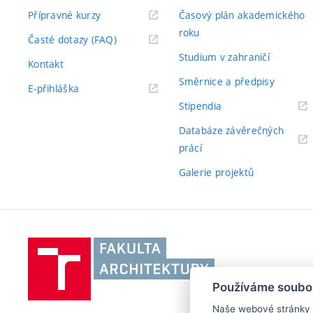
Přípravné kurzy
Časový plán akademického
roku
Časté dotazy (FAQ)
Studium v zahraničí
Kontakt
Směrnice a předpisy
E-přihláška
Stipendia
Databáze závěrečných
prácí
Galerie projektů
Vysoké
učení
technické
Používáme soubo
v
Naše webové stránky po