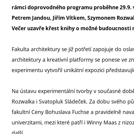
rámci doprovodného programu proběhne 29.9. v
Petrem Jandou, Jiřím Vítkem, Szymonem Rozwa
Večer uzavře křest knihy o možné budoucnosti
Fakulta architektury se již potřetí zapojuje do os
architektury a kreativní platformy se ponese ve
experimentu vytvořil unikátní expozici představuj
Na ústavu experimentální tvorby v současné době
Rozwalka i Svatopluk Sládeček. Za dobu svého půs
fakultní Ceny Bohuslava Fuchse a pravidelně navaz
univerzitami, mezi které patří i Winny Maas z ni
další.