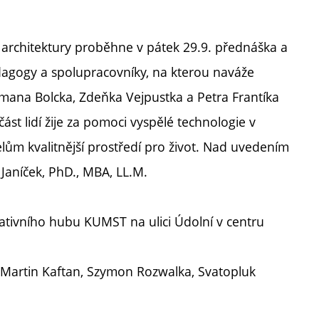
architektury proběhne v pátek 29.9. přednáška a
agogy a spolupracovníky, na kterou naváže
omana Bolcka, Zdeňka Vejpustka a Petra Frantíka
část lidí žije za pomoci vyspělé technologie v
lům kvalitnější prostředí pro život. Nad uvedením
v Janíček, PhD., MBA, LL.M.
eativního hubu KUMST na ulici Údolní v centru
e, Martin Kaftan, Szymon Rozwalka, Svatopluk