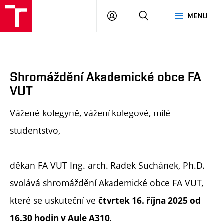
FA
PŘIHLÁSIT
HLEDAT
MENU
VUT
SE
Shromáždění Akademické obce FA
VUT
Vážené kolegyně, vážení kolegové, milé
studentstvo,
děkan FA VUT Ing. arch. Radek Suchánek, Ph.D.
svolává shromáždění Akademické obce FA VUT,
které se uskuteční ve
čtvrtek 16. října 2025 od
16.30 hodin v Aule A310.