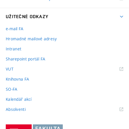
UŽITEČNÉ ODKAZY
e-mail FA
Hromadné mailové adresy
Intranet
Sharepoint portál FA
(externí
VUT
odkaz)
Knihovna FA
SO-FA
Kalendář akcí
(externí
Absolventi
odkaz)
Vysoké