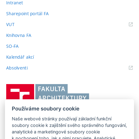
Intranet
Sharepoint portál FA
(externí
VUT
odkaz)
Knihovna FA
SO-FA
Kalendář akcí
(externí
Absolventi
odkaz)
Vysoké
učení
technické
Používáme soubory cookie
v
Brně,
Naše webové stránky používají základní funkční
FAKULTA ARCHITEKTURY VUT V BRNĚ
soubory cookie k zajištění svého správného fungování,
Fakulta
Poříčí 273/5, 639 00 Brno
www.fa.vutbr.cz
analytické a marketingové soubory cookie
architektury
k pochopení toho, jak s nimi pracujete. Analytické