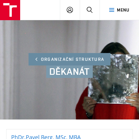
FA
PŘIHLÁSIT
HLEDAT
MENU
VUT
SE
ORGANIZAČNÍ STRUKTURA
DĚKANÁT
PhDr.Pavel Berg, MSc, MBA