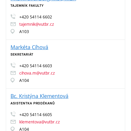
TAJEMNÍK FAKULTY
+420 54114 6602
tajemnik@vutbr.cz
A103
Markéta Cíhová
SEKRETARIÁT
+420 54114 6603
cihova.m@vutbr.cz
A104
Bc. Kristýna Klementová
ASISTENTKA PRODĚKANŮ
+420 54114 6605
klementova@vutbr.cz
A104