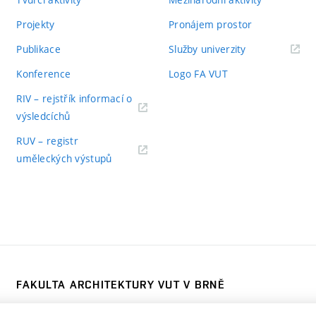
Projekty
Pronájem prostor
Publikace
Služby univerzity
Konference
Logo FA VUT
RIV – rejstřík informací o
výsledcíchů
RUV – registr
uměleckých výstupů
FAKULTA ARCHITEKTURY VUT V BRNĚ
Poříčí 273/5, 639 00 Brno
www.fa.vutbr.cz