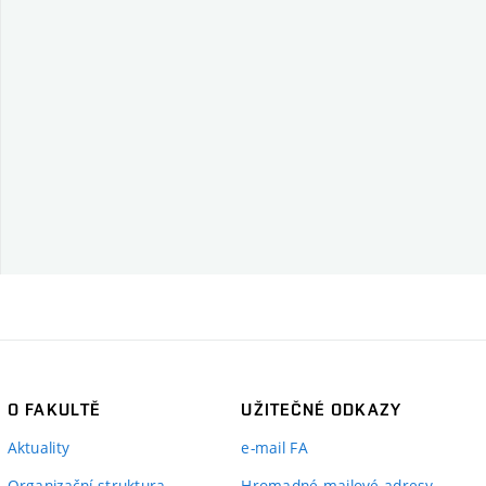
O FAKULTĚ
UŽITEČNÉ ODKAZY
Aktuality
e-mail FA
Organizační struktura
Hromadné mailové adresy