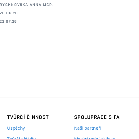
RYCHNOVSKÁ ANNA MGR.
26.06.26
22.07.26
TVŮRČÍ ČINNOST
SPOLUPRÁCE S FA
Úspěchy
Naši partneři
Tvůrčí aktivity
Mezinárodní aktivity