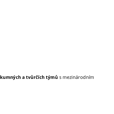
s mezinárodním
výzkumných a tvůrčích týmů