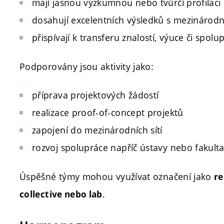
mají jasnou výzkumnou nebo tvůrčí profilaci
dosahují excelentních výsledků s mezináro
přispívají k transferu znalostí, výuce či spolup
Podporovány jsou aktivity jako:
příprava projektových žádostí
realizace proof-of-concept projektů
zapojení do mezinárodních sítí
rozvoj spolupráce napříč ústavy nebo fakult
Úspěšné týmy mohou využívat označení jako
re
.
collective nebo lab