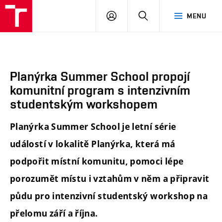
FA
PŘIHLÁSIT
HLEDAT
MENU
VUT
SE
Planýrka Summer School propojí
komunitní program s intenzivním
studentským workshopem
Planýrka Summer School je letní série
událostí v lokalitě Planýrka, která má
podpořit místní komunitu, pomoci lépe
porozumět místu i vztahům v něm a připravit
půdu pro intenzivní studentský workshop na
přelomu září a října.