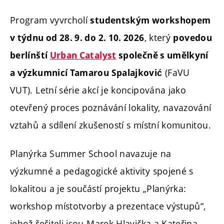
Program vyvrcholí
studentským workshopem
, který
v týdnu od 28. 9. do 2. 10. 2026
povedou
berlínští
Urban Catalyst
společně s umělkyní
(FaVU
a výzkumnicí Tamarou Spalajković
VUT). Letní série akcí je koncipována jako
otevřený proces poznávání lokality, navazování
vztahů a sdílení zkušeností s místní komunitou.
Planýrka Summer School navazuje na
výzkumné a pedagogické aktivity spojené s
lokalitou a je součástí projektu „Planýrka:
workshop místotvorby a prezentace výstupů“,
jehož řešiteli jsou Marek Hlavička a Kateřina