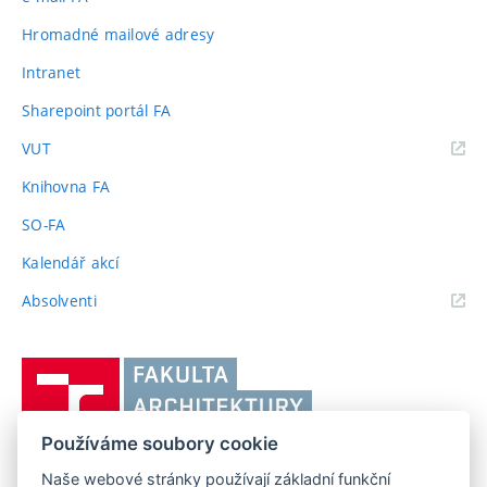
Hromadné mailové adresy
Intranet
Sharepoint portál FA
(externí
VUT
odkaz)
Knihovna FA
SO-FA
Kalendář akcí
(externí
Absolventi
odkaz)
Vysoké
učení
technické
Používáme soubory cookie
v
Brně,
Naše webové stránky používají základní funkční