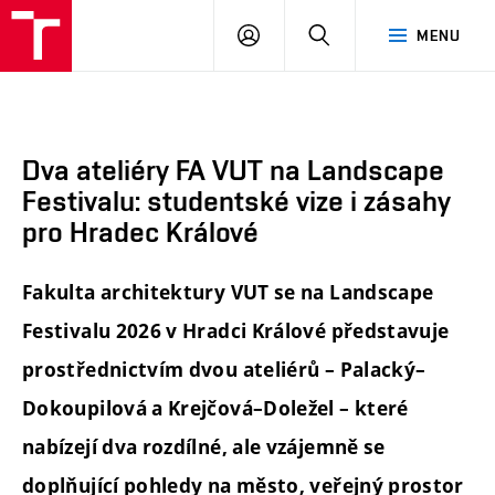
FA
PŘIHLÁSIT
HLEDAT
MENU
VUT
SE
Dva ateliéry FA VUT na Landscape
Festivalu: studentské vize i zásahy
pro Hradec Králové
Fakulta architektury VUT se na Landscape
Festivalu 2026 v Hradci Králové představuje
prostřednictvím dvou ateliérů – Palacký–
Dokoupilová a Krejčová–Doležel – které
nabízejí dva rozdílné, ale vzájemně se
doplňující pohledy na město, veřejný prostor