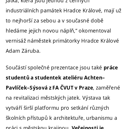
Jatka, která jsou jednou z cenných
industriálních památek Hradce Králové, mají už
to nejhorší za sebou a v současné době
hledáme jejich novou náplň,“ okomentoval
vernisáž náměstek primátorky Hradce Králové
Adam Záruba.
Součástí společné prezentace jsou také
práce
studentů a studentek ateliéru Achten–
, zaměřené
Pavlíček–Sýsová z FA ČVUT v Praze
na revitalizaci městských jatek. Výstava tak
vytváří širší platformu pro setkání různých
školních přístupů k architektuře, urbanismu a
práci s městskou krajinou.
Veřejnosti je