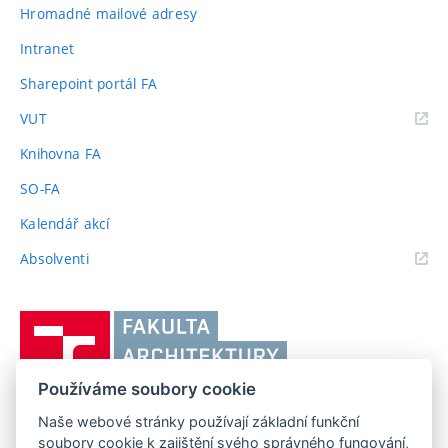
Hromadné mailové adresy
Intranet
Sharepoint portál FA
(externí
VUT
odkaz)
Knihovna FA
SO-FA
Kalendář akcí
(externí
Absolventi
odkaz)
Vysoké
učení
technické
Používáme soubory cookie
v
Brně,
Naše webové stránky používají základní funkční
FAKULTA ARCHITEKTURY VUT V BRNĚ
soubory cookie k zajištění svého správného fungování,
Fakulta