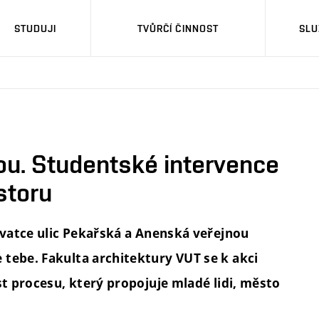
STUDUJI
TVŮRČÍ ČINNOST
SLU
ou. Studentské intervence
storu
žovatce ulic Pekařská a Anenská veřejnou
tebe. Fakulta architektury VUT se k akci
st procesu, který propojuje mladé lidi, město