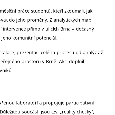
síční práce studentů, kteří zkoumali, jak
vat do jeho proměny. Z analytických map,
í intervence přímo v ulicích Brna – dočasný
 jeho komunitní potenciál.
talace, prezentaci celého procesu od analýz až
eřejného prostoru v Brně. Akci doplnil
vníků.
řenou laboratoří a propojuje participativní
ležitou součástí jsou tzv. „reality checky“,