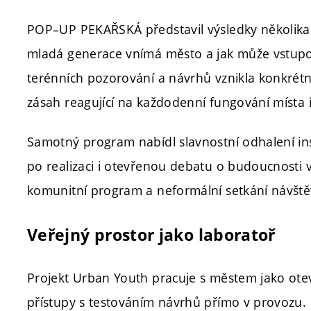
POP–UP PEKAŘSKÁ představil výsledky několikamě
mladá generace vnímá město a jak může vstupo
terénních pozorování a návrhů vznikla konkrétn
zásah reagující na každodenní fungování místa i
Samotný program nabídl slavnostní odhalení ins
po realizaci i otevřenou debatu o budoucnosti v
komunitní program a neformální setkání návště
Veřejný prostor jako laboratoř
Projekt Urban Youth pracuje s městem jako otev
přístupy s testováním návrhů přímo v provozu. Dů