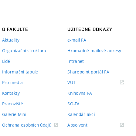
O FAKULTĚ
UŽITEČNÉ ODKAZY
Aktuality
e-mail FA
Organizační struktura
Hromadné mailové adresy
Lidé
Intranet
Informační tabule
Sharepoint portál FA
(externí
Pro média
VUT
odkaz)
Kontakty
Knihovna FA
Pracoviště
SO-FA
Galerie Mini
Kalendář akcí
(externí
Ochrana osobních údajů
Absolventi
odkaz)