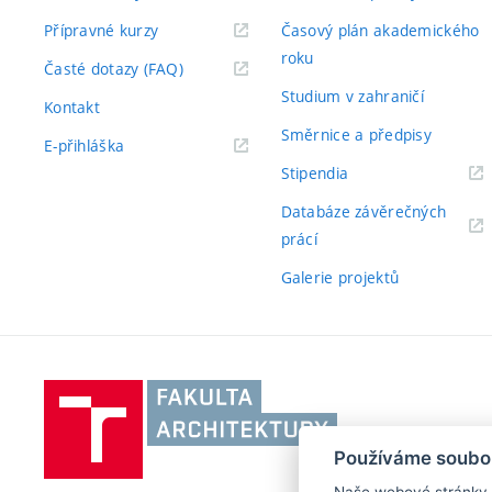
Přípravné kurzy
Časový plán akademického
roku
Časté dotazy (FAQ)
Studium v zahraničí
Kontakt
Směrnice a předpisy
E-přihláška
Stipendia
Databáze závěrečných
prácí
Galerie projektů
Vysoké
učení
technické
Používáme soubo
v