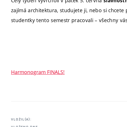
Celý týden vyvrcholí v pátek 5. června
slavnost
zajímá architektura, studujete ji, nebo si chcete
studentky tento semestr pracovali – všechny vás
Harmonogram FINALS!
VLOŽIL(A):
VLOŽENO DNE