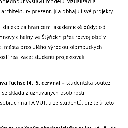
rohlédnout výstavu modelů, vizualizací a
rchitektury prezentují a obhajují své projekty.
ují daleko za hranicemi akademické půdy: od
novy cihelny ve Štýřicích přes rozvoj obcí v
ic, města proslulého výrobou olomouckých
stí realizace: studenti projektovali
– studentská soutěž
va Fuchse (4.–5. června)
á se skládá z uznávaných osobností
obících na FA VUT, a ze studentů, držitelů této