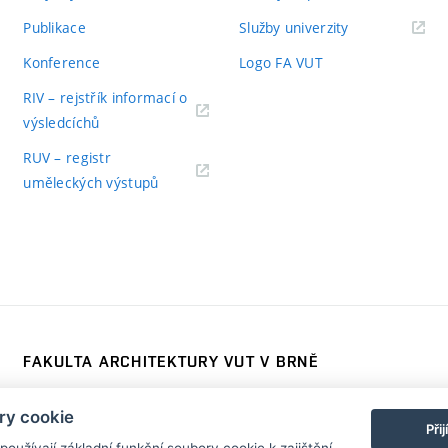
Publikace
Služby univerzity
Konference
Logo FA VUT
RIV – rejstřík informací o
výsledcíchů
RUV – registr
uměleckých výstupů
FAKULTA ARCHITEKTURY VUT V BRNĚ
Poříčí 273/5, 639 00 Brno
www.fa.vutbr.cz
ry cookie
Telefon: 54114 6600
info@fa.vutbr.cz
Při