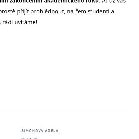
. Ať už vás
ním zakončením akademického roku
 prostě přijít prohlédnout, na čem studenti a
 rádi uvítáme!
ŠIMONOVÁ ADÉLA
18.05.26