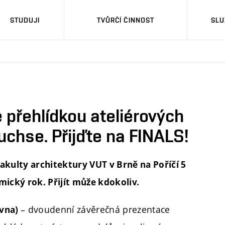
STUDUJI
TVŮRČÍ ČINNOST
SLU
přehlídkou ateliérových
chse. Přijďte na FINALS!
Fakulty architektury VUT v Brně na Poříčí 5
mický rok. Přijít může kdokoliv.
– dvoudenní závěrečná prezentace
rvna)