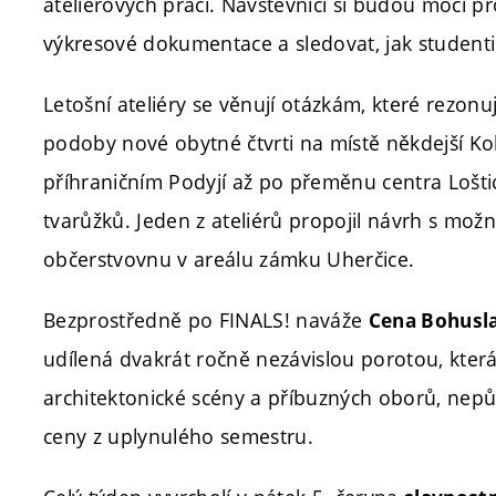
ateliérových prací. Návštěvníci si budou moci p
výkresové dokumentace a sledovat, jak studenti a
Letošní ateliéry se věnují otázkám, které rezon
podoby nové obytné čtvrti na místě někdejší Koh
příhraničním Podyjí až po přeměnu centra Lošt
tvarůžků. Jeden z ateliérů propojil návrh s možno
občerstvovnu v areálu zámku Uherčice.
Bezprostředně po FINALS! naváže
Cena Bohusla
udílená dvakrát ročně nezávislou porotou, kter
architektonické scény a příbuzných oborů, nepůs
ceny z uplynulého semestru.