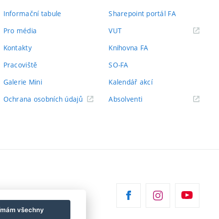
Informační tabule
Sharepoint portál FA
(externí
Pro média
VUT
odkaz)
Kontakty
Knihovna FA
Pracoviště
SO-FA
Galerie Mini
Kalendář akcí
(externí
Ochrana osobních údajů
Absolventi
odkaz)
jímám všechny