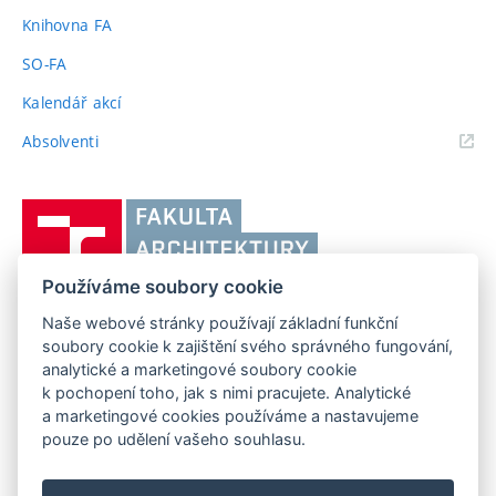
odkaz)
Knihovna FA
SO-FA
Kalendář akcí
(externí
Absolventi
odkaz)
Vysoké
učení
technické
Používáme soubory cookie
v
Brně,
Naše webové stránky používají základní funkční
FAKULTA ARCHITEKTURY VUT V BRNĚ
soubory cookie k zajištění svého správného fungování,
Fakulta
Poříčí 273/5, 639 00 Brno
www.fa.vutbr.cz
analytické a marketingové soubory cookie
architektury
k pochopení toho, jak s nimi pracujete. Analytické
Telefon: 54114 6600
info@fa.vutbr.cz
a marketingové cookies používáme a nastavujeme
pouze po udělení vašeho souhlasu.