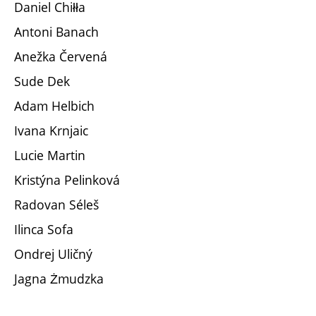
Daniel Chiłła
Antoni Banach
Anežka Červená
Sude Dek
Adam Helbich
Ivana Krnjaic
Lucie Martin
Kristýna Pelinková
Radovan Séleš
Ilinca Sofa
Ondrej Uličný
Jagna Żmudzka