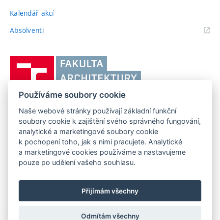
Kalendář akcí
(externí
Absolventi
odkaz)
Vysoké
učení
technické
Používáme soubory cookie
v
Brně,
Naše webové stránky používají základní funkční
FAKULTA ARCHITEKTURY VUT V BRNĚ
soubory cookie k zajištění svého správného fungování,
Fakulta
Poříčí 273/5, 639 00 Brno
www.fa.vutbr.cz
analytické a marketingové soubory cookie
architektury
k pochopení toho, jak s nimi pracujete. Analytické
Telefon: 54114 6600
info@fa.vutbr.cz
a marketingové cookies používáme a nastavujeme
pouze po udělení vašeho souhlasu.
Přijímám všechny
Odmítám všechny