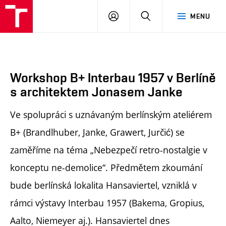
FA
PŘIHLÁSIT
HLEDAT
MENU
VUT
SE
Workshop B+ Interbau 1957 v Berlíně
s architektem Jonasem Janke
Ve spolupráci s uznávaným berlínským ateliérem
B+ (Brandlhuber, Janke, Grawert, Jurčić) se
zaměříme na téma „Nebezpečí retro-nostalgie v
konceptu ne-demolice“. Předmětem zkoumání
bude berlínská lokalita Hansaviertel, vzniklá v
rámci výstavy Interbau 1957 (Bakema, Gropius,
Aalto, Niemeyer aj.). Hansaviertel dnes