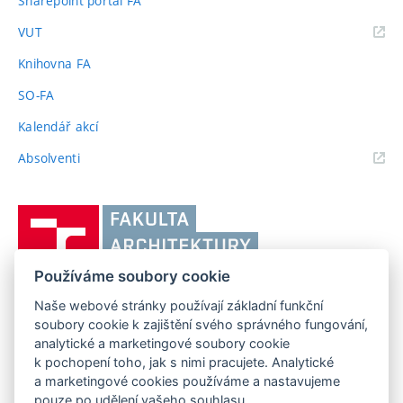
Sharepoint portál FA
(externí
VUT
odkaz)
Knihovna FA
SO-FA
Kalendář akcí
(externí
Absolventi
odkaz)
Vysoké
učení
technické
Používáme soubory cookie
v
Brně,
Naše webové stránky používají základní funkční
FAKULTA ARCHITEKTURY VUT V BRNĚ
soubory cookie k zajištění svého správného fungování,
Fakulta
Poříčí 273/5, 639 00 Brno
www.fa.vutbr.cz
analytické a marketingové soubory cookie
architektury
k pochopení toho, jak s nimi pracujete. Analytické
Telefon: 54114 6600
info@fa.vutbr.cz
a marketingové cookies používáme a nastavujeme
pouze po udělení vašeho souhlasu.