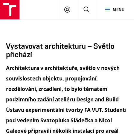
FA
PŘIHLÁSIT
HLEDAT
MENU
VUT
SE
Vystavovat architekturu – Světlo
přichází
Architektura v architektuře, světlo v nových
souvislostech objektu, propojování,
rozdělování, zrcadlení, to bylo tématem
podzimního zadání ateliéru Design and Build
Ústavu experimentální tvorby FA VUT. Studenti
pod vedením Svatopluka Sládečka a Nicol
Galeové připravili několik instalací pro areál