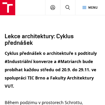
FA
PŘIHLÁSIT
HLEDAT
MENU
VUT
SE
Lekce architektury: Cyklus
přednášek
Cyklus přednášek o architektuře s podtituly
#Industriální konverze a #Matriarch bude
probíhat každou středu od 20.9. do 29.11. ve
spolupráci TIC Brno a Fakulty Architektury
VUT.
Během podzimu v prostorech Schrottu,