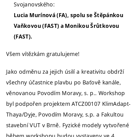
Svojanovského:
Lucia Murínová (FA), spolu se Štěpánkou
Vaňkovou (FAST) a Monikou Šrůtkovou
(FAST).
Všem vítězkám gratulujeme!
Jako odměnu za jejich úsilí a kreativitu obdrží
všechny účastnice plavbu po Baťově kanále,
věnovanou Povodím Moravy, s. p.. Workshop
byl podpořen projektem ATCZ00107 KlimAdapt-
Thaya/Dyje, Povodím Moravy, s.p. a Fakultou
stavební VUT v Brně. Fyzické modely vytvořené
během workshopu budou vystaveny ve 4.