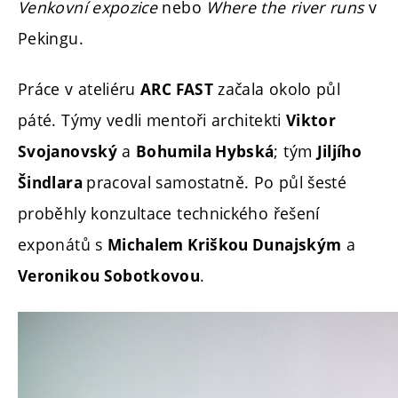
Venkovní expozice
nebo
Where the river runs
v
Pekingu.
Práce v ateliéru
začala okolo půl
ARC FAST
páté. Týmy vedli mentoři architekti
Viktor
a
; tým
Svojanovský
Bohumila Hybská
Jiljího
pracoval samostatně. Po půl šesté
Šindlara
proběhly konzultace technického řešení
exponátů s
a
Michalem Kriškou Dunajským
.
Veronikou Sobotkovou