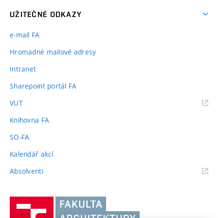
UŽITEČNÉ ODKAZY
e-mail FA
Hromadné mailové adresy
Intranet
Sharepoint portál FA
(externí
VUT
odkaz)
Knihovna FA
SO-FA
Kalendář akcí
(externí
Absolventi
odkaz)
Vysoké
učení