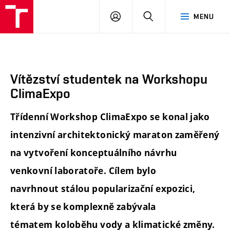
FA
PŘIHLÁSIT
HLEDAT
MENU
VUT
SE
Vítězství studentek na Workshopu
ClimaExpo
Třídenní
Workshop ClimaExpo
se konal jako
intenzivní architektonický maraton zaměřený
na vytvoření
konceptuálního návrhu
venkovní laboratoře. Cílem bylo
navrhnout
stálou popularizační expozici,
která by se komplexně zabývala
tématem
koloběhu vody a klimatické změny.