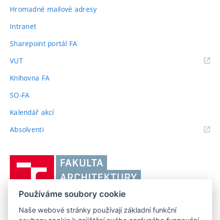
Hromadné mailové adresy
Intranet
Sharepoint portál FA
(externí
VUT
odkaz)
Knihovna FA
SO-FA
Kalendář akcí
(externí
Absolventi
odkaz)
Vysoké
učení
technické
Používáme soubory cookie
v
Brně,
Naše webové stránky používají základní funkční
FAKULTA ARCHITEKTURY VUT V BRNĚ