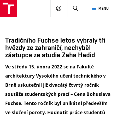
FA
PŘIHLÁSIT
HLEDAT
MENU
VUT
SE
Tradičního Fuchse letos vybraly tři
hvězdy ze zahraničí, nechyběl
zástupce ze studia Zaha Hadid
Ve středu 15. února 2022 se na Fakultě
architektury Vysokého učení technického v
Brně uskutečnil již dvacátý čtvrtý ročník
soutěže studentských prací – Cena Bohuslava
Fuchse. Tento ročník byl unikátní především
ve složení poroty. Hodnotit práce studentů