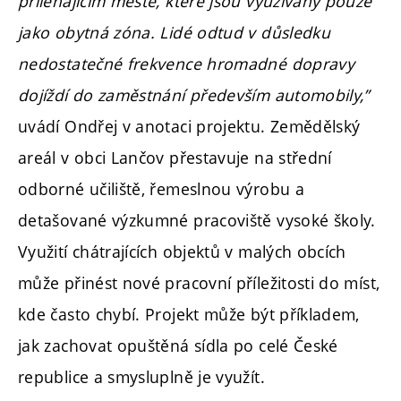
přiléhajícím městě, které jsou využívány pouze
jako obytná zóna. Lidé odtud v důsledku
nedostatečné frekvence hromadné dopravy
dojíždí do zaměstnání především automobily,”
uvádí Ondřej v anotaci projektu. Zemědělský
areál v obci Lančov přestavuje na střední
odborné učiliště, řemeslnou výrobu a
detašované výzkumné pracoviště vysoké školy.
Využití chátrajících objektů v malých obcích
může přinést nové pracovní příležitosti do míst,
kde často chybí. Projekt může být příkladem,
jak zachovat opuštěná sídla po celé České
republice a smysluplně je využít.