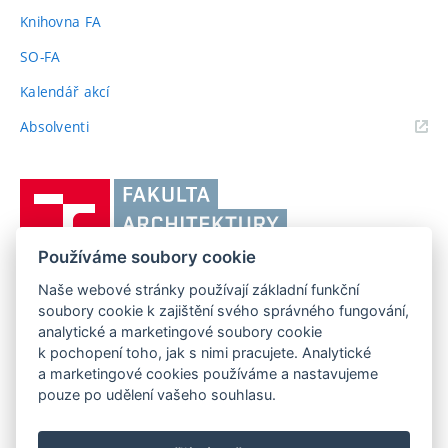
odkaz)
Knihovna FA
SO-FA
Kalendář akcí
(externí
Absolventi
odkaz)
Vysoké
učení
technické
Používáme soubory cookie
v
Naše webové stránky používají základní funkční
Brně,
FAKULTA ARCHITEKTURY VUT V BRNĚ
soubory cookie k zajištění svého správného fungování,
Fakulta
Poříčí 273/5, 639 00 Brno
analytické a marketingové soubory cookie
www.fa.vutbr.cz
architektury
k pochopení toho, jak s nimi pracujete. Analytické
Telefon: 54114 6600
info@fa.vutbr.cz
a marketingové cookies používáme a nastavujeme
pouze po udělení vašeho souhlasu.