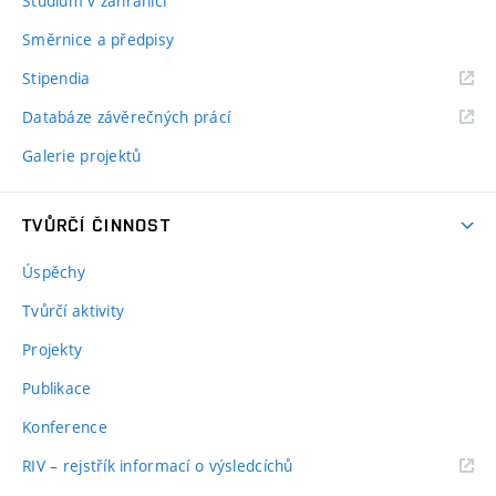
Studium v zahraničí
Směrnice a předpisy
Stipendia
Databáze závěrečných prácí
Galerie projektů
TVŮRČÍ ČINNOST
Úspěchy
Tvůrčí aktivity
Projekty
Publikace
Konference
RIV – rejstřík informací o výsledcíchů