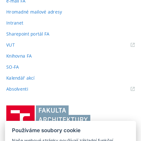
e-mail FA
Hromadné mailové adresy
Intranet
Sharepoint portál FA
(externí
VUT
odkaz)
Knihovna FA
SO-FA
Kalendář akcí
(externí
Absolventi
odkaz)
Vysoké
učení
technické
Používáme soubory cookie
v
Brně,
Naše webové stránky používají základní funkční