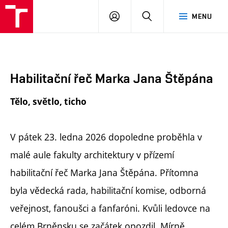
FA
PŘIHLÁSIT
HLEDAT
MENU
VUT
SE
Habilitační řeč Marka Jana Štěpána
Tělo, světlo, ticho
V pátek 23. ledna 2026 dopoledne proběhla v
malé aule fakulty architektury v přízemí
habilitační řeč Marka Jana Štěpána. Přítomna
byla vědecká rada, habilitační komise, odborná
veřejnost, fanoušci a fanfaróni. Kvůli ledovce na
celém Brněnsku se začátek opozdil. Mírně