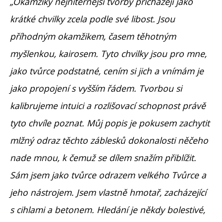
„Okamžiky nejniternější tvorby přicházejí jako
krátké chvilky zcela podle své libost. Jsou
příhodným okamžikem, časem těhotným
myšlenkou, kairosem. Tyto chvilky jsou pro mne,
jako tvůrce podstatné, cením si jich a vnímám je
jako propojení s vyšším řádem. Tvorbou si
kalibrujeme intuici a rozlišovací schopnost právě
tyto chvíle poznat. Můj popis je pokusem zachytit
mlžný odraz těchto záblesků dokonalosti něčeho
nade mnou, k čemuž se dílem snažím přiblížit.
Sám jsem jako tvůrce odrazem velkého Tvůrce a
jeho nástrojem. Jsem vlastně hmotař, zacházející
s cihlami a betonem. Hledání je někdy bolestivé,