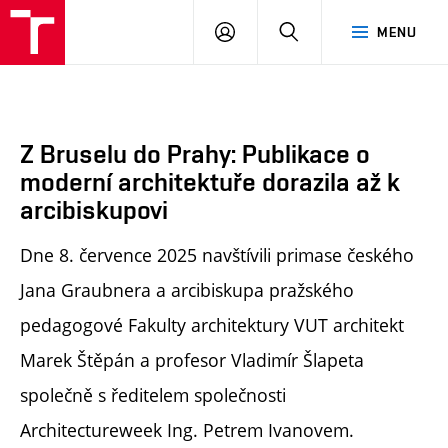
FA
PŘIHLÁSIT
HLEDAT
MENU
VUT
SE
Z Bruselu do Prahy: Publikace o
moderní architektuře dorazila až k
arcibiskupovi
Dne 8. července 2025 navštívili primase českého
Jana Graubnera a arcibiskupa pražského
pedagogové Fakulty architektury VUT architekt
Marek Štěpán a profesor Vladimír Šlapeta
společně s ředitelem společnosti
Architectureweek Ing. Petrem Ivanovem.