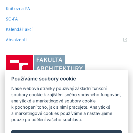
odkaz)
Knihovna FA
SO-FA
Kalendář akcí
(externí
Absolventi
odkaz)
Vysoké
učení
technické
Používáme soubory cookie
v
Brně,
Naše webové stránky používají základní funkční
FAKULTA ARCHITEKTURY VUT V BRNĚ
soubory cookie k zajištění svého správného fungování,
Fakulta
Poříčí 273/5, 639 00 Brno
www.fa.vutbr.cz
analytické a marketingové soubory cookie
architektury
k pochopení toho, jak s nimi pracujete. Analytické
Telefon: 54114 6600
info@fa.vutbr.cz
a marketingové cookies používáme a nastavujeme
pouze po udělení vašeho souhlasu.