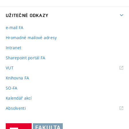
UŽITEČNÉ ODKAZY
e-mail FA
Hromadné mailové adresy
Intranet
Sharepoint portál FA
(externí
VUT
odkaz)
Knihovna FA
SO-FA
Kalendář akcí
(externí
Absolventi
odkaz)
Vysoké