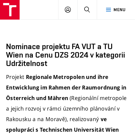
FA
PŘIHLÁSIT
HLEDAT
MENU
VUT
SE
Nominace projektu FA VUT a TU
Wien na Cenu DZS 2024 v kategorii
Udržitelnost
Projekt
Regionale Metropolen und ihre
Entwicklung im Rahmen der Raumordnung in
(Regionální metropole
Österreich und Mähren
a jejich rozvoj v rámci územního plánování v
Rakousku a na Moravě), realizovaný
ve
spolupráci s Technischen Universität Wien