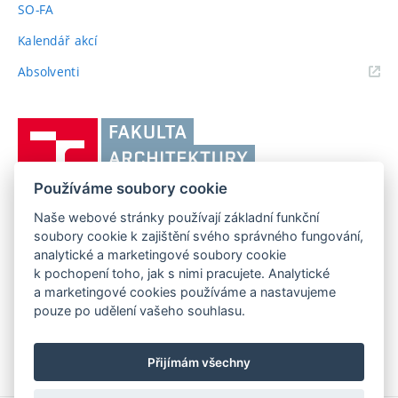
SO-FA
Kalendář akcí
(externí
Absolventi
odkaz)
Vysoké
učení
technické
Používáme soubory cookie
v
Brně,
Naše webové stránky používají základní funkční
FAKULTA ARCHITEKTURY VUT V BRNĚ
soubory cookie k zajištění svého správného fungování,
Fakulta
Poříčí 273/5, 639 00 Brno
www.fa.vutbr.cz
analytické a marketingové soubory cookie
architektury
k pochopení toho, jak s nimi pracujete. Analytické
Telefon: 54114 6600
info@fa.vutbr.cz
a marketingové cookies používáme a nastavujeme
pouze po udělení vašeho souhlasu.
Přijímám všechny