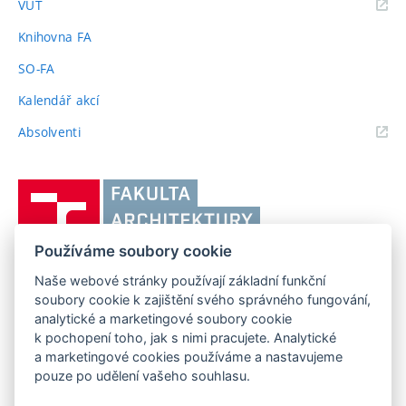
(externí
VUT
odkaz)
Knihovna FA
SO-FA
Kalendář akcí
(externí
Absolventi
odkaz)
Vysoké
učení
technické
Používáme soubory cookie
v
Brně,
Naše webové stránky používají základní funkční
FAKULTA ARCHITEKTURY VUT V BRNĚ
soubory cookie k zajištění svého správného fungování,
Fakulta
Poříčí 273/5, 639 00 Brno
www.fa.vutbr.cz
analytické a marketingové soubory cookie
architektury
k pochopení toho, jak s nimi pracujete. Analytické
Telefon: 54114 6600
info@fa.vutbr.cz
a marketingové cookies používáme a nastavujeme
pouze po udělení vašeho souhlasu.