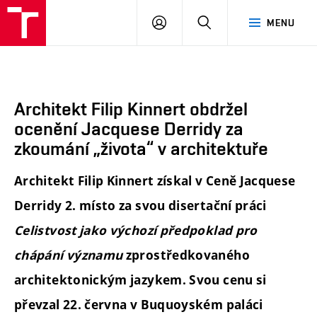
FA
PŘIHLÁSIT
HLEDAT
MENU
VUT
SE
Architekt Filip Kinnert obdržel
ocenění Jacquese Derridy za
zkoumání „života“ v architektuře
Architekt Filip Kinnert získal
v Ceně Jacquese
Derridy
2. místo za svou disertační práci
Celistvost jako výchozí předpoklad pro
chápání významu
zprostředkovaného
architektonickým jazykem. Svou cenu si
převzal 22. června v Buquoyském paláci