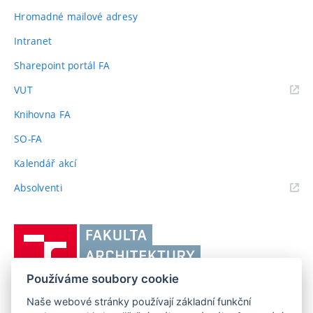
Hromadné mailové adresy
Intranet
Sharepoint portál FA
(externí
VUT
odkaz)
Knihovna FA
SO-FA
Kalendář akcí
(externí
Absolventi
odkaz)
Vysoké
učení
technické
Používáme soubory cookie
v
Brně,
Naše webové stránky používají základní funkční
FAKULTA ARCHITEKTURY VUT V BRNĚ