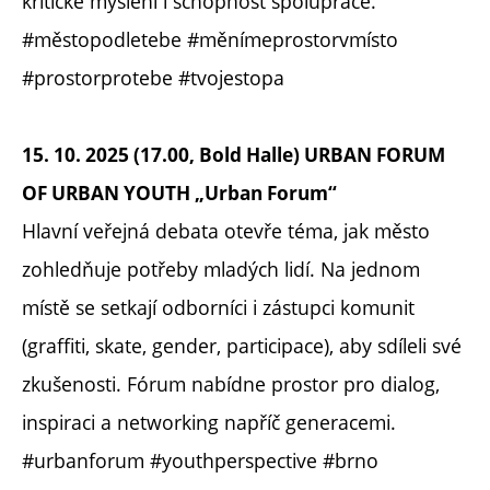
kritické myšlení i schopnost spolupráce.
#městopodletebe #měnímeprostorvmísto
#prostorprotebe #tvojestopa
15. 10. 2025 (17.00, Bold Halle) URBAN FORUM
OF URBAN YOUTH „Urban Forum“
Hlavní veřejná debata otevře téma, jak město
zohledňuje potřeby mladých lidí. Na jednom
místě se setkají odborníci i zástupci komunit
(graffiti, skate, gender, participace), aby sdíleli své
zkušenosti. Fórum nabídne prostor pro dialog,
inspiraci a networking napříč generacemi.
#urbanforum #youthperspective #brno