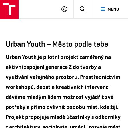
FA
PŘIHLÁSIT
HLEDAT
MENU
VUT
SE
Urban Youth – Město podle tebe
Urban Youth je pilotní projekt zaměřený na
aktivní zapojení generace Z do tvorby a
využívání veřejného prostoru. Prostřednictvím
workshopů, debat a kreativních intervencí
dáváme mladým lidem možnost vyjádřit své
potřeby a přímo ovlivnit podobu míst, kde žijí.
Projekt propojuje mladé účastníky s odborníky
z architektury, sociologie, umění i rozvoje měst