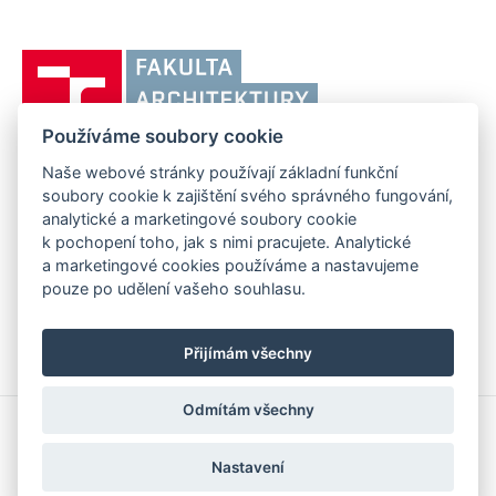
odkaz)
Vysoké
učení
technické
Používáme soubory cookie
v
Brně,
Naše webové stránky používají základní funkční
FAKULTA ARCHITEKTURY VUT V BRNĚ
soubory cookie k zajištění svého správného fungování,
Fakulta
Poříčí 273/5, 639 00 Brno
analytické a marketingové soubory cookie
www.fa.vutbr.cz
architektury
k pochopení toho, jak s nimi pracujete. Analytické
Telefon: 54114 6600
info@fa.vutbr.cz
a marketingové cookies používáme a nastavujeme
pouze po udělení vašeho souhlasu.
Přijímám všechny
Odmítám všechny
Copyright © 2026 VUT v Brně
Prohlášení o přístupnosti
Nastavení
Informace o používání cookies