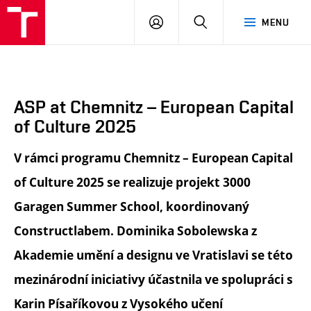
FA
PŘIHLÁSIT
HLEDAT
MENU
VUT
SE
ASP at Chemnitz – European Capital
of Culture 2025
V rámci programu Chemnitz –
European Capital
of Culture 2025
se realizuje projekt 3000
Garagen Summer School, koordinovaný
Constructlabem. Dominika Sobolewska z
Akademie umění a designu ve Vratislavi se této
mezinárodní iniciativy účastnila ve spolupráci s
Karin Písaříkovou z Vysokého učení