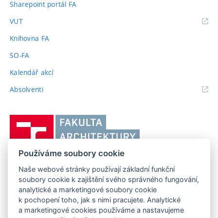
Sharepoint portál FA
(externí
VUT
odkaz)
Knihovna FA
SO-FA
Kalendář akcí
(externí
Absolventi
odkaz)
Vysoké
učení
technické
Používáme soubory cookie
v
Brně,
Naše webové stránky používají základní funkční
FAKULTA ARCHITEKTURY VUT V BRNĚ
soubory cookie k zajištění svého správného fungování,
Fakulta
Poříčí 273/5, 639 00 Brno
www.fa.vutbr.cz
analytické a marketingové soubory cookie
architektury
k pochopení toho, jak s nimi pracujete. Analytické
Telefon: 54114 6600
info@fa.vutbr.cz
a marketingové cookies používáme a nastavujeme