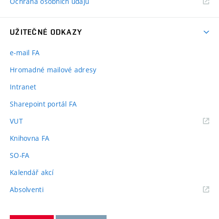
Ochrana osobních údajů
UŽITEČNÉ ODKAZY
e-mail FA
Hromadné mailové adresy
Intranet
Sharepoint portál FA
(externí
VUT
odkaz)
Knihovna FA
SO-FA
Kalendář akcí
(externí
Absolventi
odkaz)