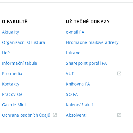
O FAKULTĚ
UŽITEČNÉ ODKAZY
Aktuality
e-mail FA
Organizační struktura
Hromadné mailové adresy
Lidé
Intranet
Informační tabule
Sharepoint portál FA
(externí
Pro média
VUT
odkaz)
Kontakty
Knihovna FA
Pracoviště
SO-FA
Galerie Mini
Kalendář akcí
(externí
Ochrana osobních údajů
Absolventi
odkaz)