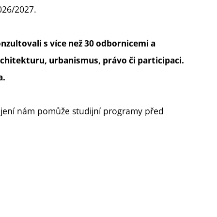
026/2027.
zultovali s více než 30 odbornicemi a
hitekturu, urbanismus, právo či participaci.
a.
ojení nám pomůže studijní programy před