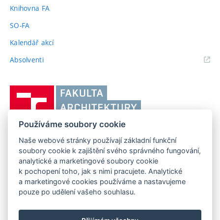
odkaz)
Knihovna FA
SO-FA
Kalendář akcí
(externí
Absolventi
odkaz)
Vysoké
učení
technické
Používáme soubory cookie
v
Brně,
Naše webové stránky používají základní funkční
FAKULTA ARCHITEKTURY VUT V BRNĚ
soubory cookie k zajištění svého správného fungování,
Fakulta
Poříčí 273/5, 639 00 Brno
www.fa.vutbr.cz
analytické a marketingové soubory cookie
architektury
k pochopení toho, jak s nimi pracujete. Analytické
Telefon: 54114 6600
info@fa.vutbr.cz
a marketingové cookies používáme a nastavujeme
pouze po udělení vašeho souhlasu.