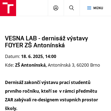
FA
PŘIHLÁSIT
HLEDAT
MENU
VUT
SE
VESNA LAB - dernisáž výstavy
FOYER ZŠ Antonínská
Datum:
18. 6. 2025, 14:00
Kde:
Antonínská 3, 60200 Brno
ZŠ Antonínská,
Dernisáž zakončí výstavu prací studentů
prvního ročníku, kteří se v rámci předmětu
ZAR zabývali re-designem vstupních prostor
školy.