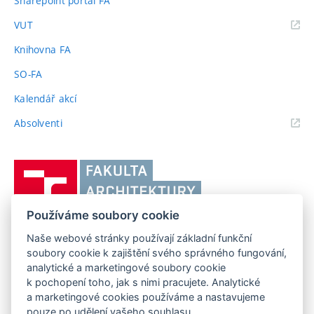
Sharepoint portál FA
(externí
VUT
odkaz)
Knihovna FA
SO-FA
Kalendář akcí
(externí
Absolventi
odkaz)
Vysoké
učení
technické
Používáme soubory cookie
v
Brně,
Naše webové stránky používají základní funkční
FAKULTA ARCHITEKTURY VUT V BRNĚ
soubory cookie k zajištění svého správného fungování,
Fakulta
Poříčí 273/5, 639 00 Brno
www.fa.vutbr.cz
analytické a marketingové soubory cookie
architektury
k pochopení toho, jak s nimi pracujete. Analytické
Telefon: 54114 6600
info@fa.vutbr.cz
a marketingové cookies používáme a nastavujeme
pouze po udělení vašeho souhlasu.