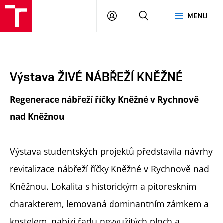
FA
PŘIHLÁSIT
HLEDAT
MENU
VUT
SE
Výstava ŽIVÉ NÁBŘEŽÍ KNĚŽNÉ
Regenerace nábřeží říčky Kněžné v Rychnově
nad Kněžnou
Výstava studentských projektů představila návrhy
revitalizace nábřeží říčky Kněžné v Rychnově nad
Kněžnou. Lokalita s historickým a pitoreskním
charakterem, lemovaná dominantním zámkem a
kostelem, nabízí řadu nevyužitých ploch a