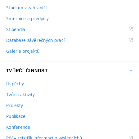
Studium v zahraničí
Směrnice a předpisy
Stipendia
Databáze závěrečných prácí
Galerie projektů
TVŮRČÍ ČINNOST
Úspěchy
Tvůrčí aktivity
Projekty
Publikace
Konference
RIV – rejstřík informací o výsledcíchů