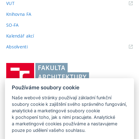
(externí
VUT
odkaz)
Knihovna FA
SO-FA
Kalendář akcí
(externí
Absolventi
odkaz)
Vysoké
učení
technické
Používáme soubory cookie
v
Brně,
Naše webové stránky používají základní funkční
FAKULTA ARCHITEKTURY VUT V BRNĚ
soubory cookie k zajištění svého správného fungování,
Fakulta
Poříčí 273/5, 639 00 Brno
www.fa.vutbr.cz
analytické a marketingové soubory cookie
architektury
k pochopení toho, jak s nimi pracujete. Analytické
Telefon: 54114 6600
info@fa.vutbr.cz
a marketingové cookies používáme a nastavujeme
pouze po udělení vašeho souhlasu.