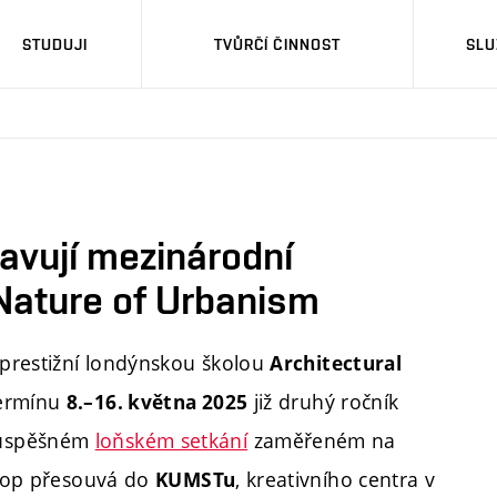
STUDUJI
TVŮRČÍ ČINNOST
SLU
avují mezinárodní
Nature of Urbanism
 prestižní londýnskou školou
Architectural
ermínu
již druhý ročník
8.–16. května 2025
 úspěšném
loňském setkání
zaměřeném na
shop přesouvá do
, kreativního centra v
KUMSTu