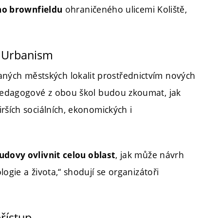
ohraničeného ulicemi Koliště,
ého brownfieldu
f Urbanism
ých městských lokalit prostřednictvím nových
 pedagogové z obou škol budou zkoumat, jak
rších sociálních, ekonomických i
, jak může návrh
udovy ovlivnit celou oblast
ogie a života,“ shodují se organizátoři
přístup