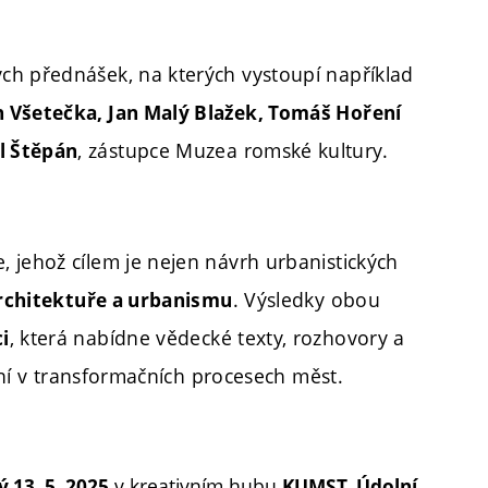
ch přednášek, na kterých vystoupí například
n Všetečka, Jan Malý Blažek, Tomáš Hoření
, zástupce Muzea romské kultury.
l Štěpán
 jehož cílem je nejen návrh urbanistických
. Výsledky obou
architektuře a urbanismu
, která nabídne vědecké texty, rozhovory a
i
lení v transformačních procesech měst.
v kreativním hubu
ý 13. 5. 2025
KUMST, Údolní