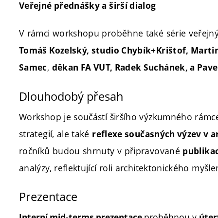
Veřejné přednášky a širší dialog
V rámci workshopu proběhne také série veřejný
Tomáš Kozelský, studio Chybík+Krištof, Marti
,
Samec
děkan FA VUT, Radek Suchánek, a Pave
Dlouhodobý přesah
Workshop je součástí širšího výzkumného rámce,
strategií, ale také
reflexe současných výzev v 
ročníků budou shrnuty v připravované
publikac
analýzy, reflektující roli architektonického myš
Prezentace
proběhnou v
Interní mid-terms prezentace
úter