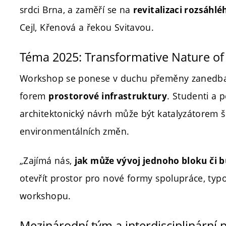
srdci Brna, a zaměří se na
revitalizaci rozsáhl
Cejl, Křenová a řekou Svitavou.
Téma 2025:
Transformative Nature o
Workshop se ponese v duchu přeměny zanedban
forem
. Studenti a
prostorové infrastruktury
architektonický návrh může být katalyzátorem ši
environmentálních změn.
„Zajímá nás,
jak může vývoj jednoho bloku či b
otevřít prostor pro nové formy spolupráce, typol
workshopu.
Mezinárodní tým a interdisciplinární 