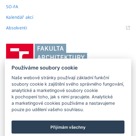
SO-FA
Kalendář akcí
(externí
Absolventi
odkaz)
Vysoké
učení
technické
Používáme soubory cookie
v
Brně,
Naše webové stránky používají základní funkční
FAKULTA ARCHITEKTURY VUT V BRNĚ
soubory cookie k zajištění svého správného fungování,
Fakulta
Poříčí 273/5, 639 00 Brno
www.fa.vutbr.cz
analytické a marketingové soubory cookie
architektury
k pochopení toho, jak s nimi pracujete. Analytické
Telefon: 54114 6600
info@fa.vutbr.cz
a marketingové cookies používáme a nastavujeme
pouze po udělení vašeho souhlasu.
Přijímám všechny