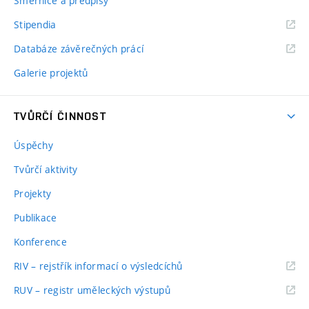
Směrnice a předpisy
Stipendia
Databáze závěrečných prácí
Galerie projektů
TVŮRČÍ ČINNOST
Úspěchy
Tvůrčí aktivity
Projekty
Publikace
Konference
RIV – rejstřík informací o výsledcíchů
RUV – registr uměleckých výstupů