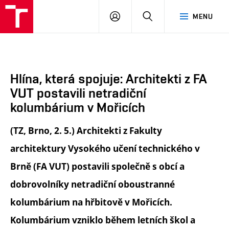
FA
PŘIHLÁSIT
HLEDAT
MENU
VUT
SE
Hlína, která spojuje: Architekti z FA
VUT postavili netradiční
kolumbárium v Mořicích
(TZ, Brno, 2. 5.) Architekti z Fakulty
architektury Vysokého učení technického v
Brně (FA VUT) postavili společně s obcí a
dobrovolníky netradiční oboustranné
kolumbárium na hřbitově v Mořicích.
Kolumbárium vzniklo během letních škol a