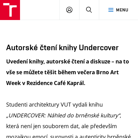
FA
PŘIHLÁSIT
HLEDAT
MENU
VUT
SE
Autorské čtení knihy Undercover
Uvedení knihy, autorské čtení a diskuze – na to
vše se můžete těšit během večera Brno Art
Week v Rezidence Café Kaprál.
Studenti architektury VUT vydali knihu
„UNDERCOVER: Náhled do brněnské kultury“
,
která není jen souborem dat, ale především
mozaikou emocí, surovosti a autenticity brněnské