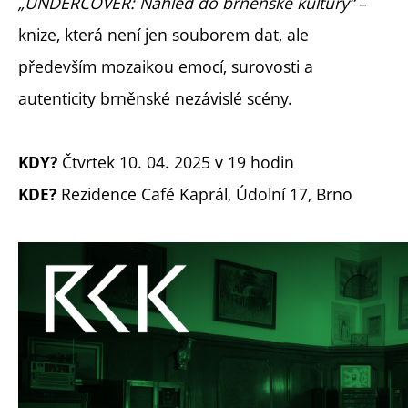
„UNDERCOVER: Náhled do brněnské kultury“
–
knize, která není jen souborem dat, ale
především mozaikou emocí, surovosti a
autenticity brněnské nezávislé scény.
Čtvrtek 10. 04. 2025 v 19 hodin
KDY?
Rezidence Café Kaprál, Údolní 17, Brno
KDE?