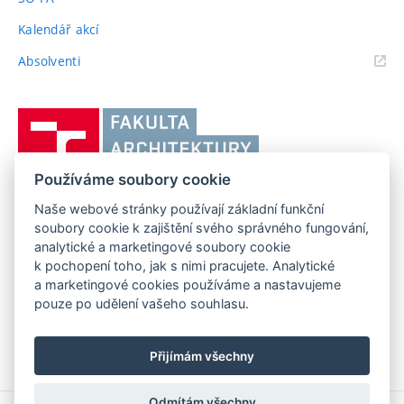
Kalendář akcí
(externí
Absolventi
odkaz)
Vysoké
učení
technické
Používáme soubory cookie
v
Brně,
Naše webové stránky používají základní funkční
FAKULTA ARCHITEKTURY VUT V BRNĚ
soubory cookie k zajištění svého správného fungování,
Fakulta
Poříčí 273/5, 639 00 Brno
www.fa.vutbr.cz
analytické a marketingové soubory cookie
architektury
k pochopení toho, jak s nimi pracujete. Analytické
Telefon: 54114 6600
info@fa.vutbr.cz
a marketingové cookies používáme a nastavujeme
pouze po udělení vašeho souhlasu.
Přijímám všechny
Odmítám všechny