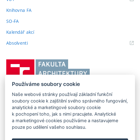
odkaz)
Knihovna FA
SO-FA
Kalendář akcí
(externí
Absolventi
odkaz)
Vysoké
učení
technické
Používáme soubory cookie
v
Brně,
Naše webové stránky používají základní funkční
FAKULTA ARCHITEKTURY VUT V BRNĚ
soubory cookie k zajištění svého správného fungování,
Fakulta
Poříčí 273/5, 639 00 Brno
www.fa.vutbr.cz
analytické a marketingové soubory cookie
architektury
k pochopení toho, jak s nimi pracujete. Analytické
Telefon: 54114 6600
info@fa.vutbr.cz
a marketingové cookies používáme a nastavujeme
pouze po udělení vašeho souhlasu.