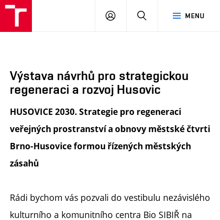
FA
PŘIHLÁSIT
HLEDAT
MENU
VUT
SE
Výstava návrhů pro strategickou
regeneraci a rozvoj Husovic
HUSOVICE 2030. Strategie pro regeneraci
veřejných prostranství a obnovy městské čtvrti
Brno-Husovice formou řízených městských
zásahů
Rádi bychom vás pozvali do vestibulu nezávislého
kulturního a komunitního centra Bio SIBIŘ na