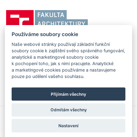
odkaz)
Vysoké
učení
technické
Používáme soubory cookie
v
Brně,
Naše webové stránky používají základní funkční
FAKULTA ARCHITEKTURY VUT V BRNĚ
soubory cookie k zajištění svého správného fungování,
Fakulta
Poříčí 273/5, 639 00 Brno
www.fa.vutbr.cz
analytické a marketingové soubory cookie
architektury
k pochopení toho, jak s nimi pracujete. Analytické
Telefon: 54114 6600
info@fa.vutbr.cz
a marketingové cookies používáme a nastavujeme
pouze po udělení vašeho souhlasu.
Přijímám všechny
Odmítám všechny
Copyright © 2026 VUT v Brně
Prohlášení o přístupnosti
Nastavení
Informace o používání cookies
Nastavení cookies