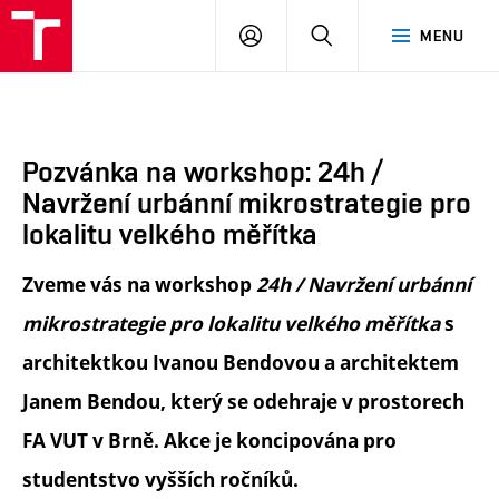
FA
PŘIHLÁSIT
HLEDAT
MENU
VUT
SE
Pozvánka na workshop: 24h /
Navržení urbánní mikrostrategie pro
lokalitu velkého měřítka
Zveme vás na workshop
24h / Navržení urbánní
mikrostrategie pro lokalitu velkého měřítka
s
architektkou Ivanou Bendovou a architektem
Janem Bendou, který se odehraje v prostorech
FA VUT v Brně. Akce je koncipována pro
studentstvo vyšších ročníků.