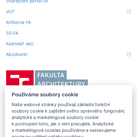
Sharepoint portál FA
(externí
VUT
odkaz)
Knihovna FA
SO-FA
Kalendář akcí
(externí
Absolventi
odkaz)
Vysoké
učení
technické
Používáme soubory cookie
v
Brně,
Naše webové stránky používají základní funkční
FAKULTA ARCHITEKTURY VUT V BRNĚ
soubory cookie k zajištění svého správného fungování,
Fakulta
Poříčí 273/5, 639 00 Brno
www.fa.vutbr.cz
analytické a marketingové soubory cookie
architektury
k pochopení toho, jak s nimi pracujete. Analytické
Telefon: 54114 6600
info@fa.vutbr.cz
a marketingové cookies používáme a nastavujeme
pouze po udělení vašeho souhlasu.