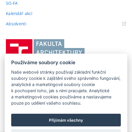
SO-FA
Kalendář akcí
(externí
Absolventi
odkaz)
Vysoké
učení
technické
Používáme soubory cookie
v
Brně,
Naše webové stránky používají základní funkční
FAKULTA ARCHITEKTURY VUT V BRNĚ
soubory cookie k zajištění svého správného fungování,
Fakulta
Poříčí 273/5, 639 00 Brno
www.fa.vutbr.cz
analytické a marketingové soubory cookie
architektury
k pochopení toho, jak s nimi pracujete. Analytické
Telefon: 54114 6600
info@fa.vutbr.cz
a marketingové cookies používáme a nastavujeme
pouze po udělení vašeho souhlasu.
Přijímám všechny