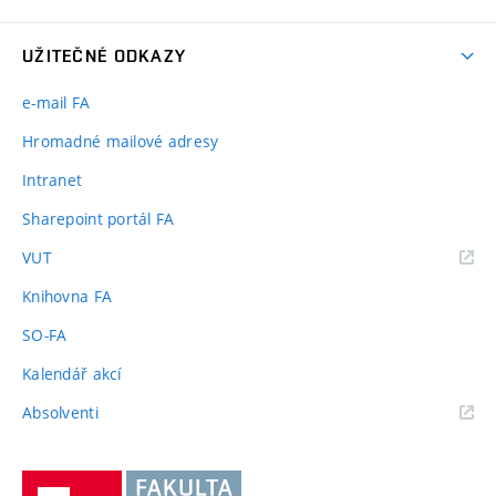
UŽITEČNÉ ODKAZY
e-mail FA
Hromadné mailové adresy
Intranet
Sharepoint portál FA
(externí
VUT
odkaz)
Knihovna FA
SO-FA
Kalendář akcí
(externí
Absolventi
odkaz)
Vysoké