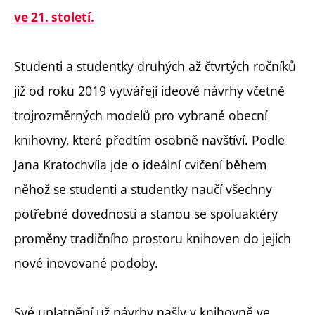
ve 21. století.
Studenti a studentky druhých až čtvrtých ročníků
již od roku 2019 vytvářejí ideové návrhy včetně
trojrozměrných modelů pro vybrané obecní
knihovny, které předtím osobně navštíví. Podle
Jana Kratochvíla jde o ideální cvičení během
něhož se studenti a studentky naučí všechny
potřebné dovednosti a stanou se spoluaktéry
proměny tradičního prostoru knihoven do jejich
nové inovované podoby.
Své uplatnění už návrhy našly v knihovně ve