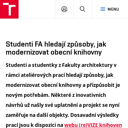
FA
PŘIHLÁSIT
HLEDAT
MENU
VUT
SE
Studenti FA hledají způsoby, jak
modernizovat obecní knihovny
Studenti a studentky z Fakulty architektury v
rámci ateliérových prací hledají způsoby, jak
modernizovat obecní knihovny a přizpůsobit je
novým potřebám. Některé z inovativních
návrhů už našly své uplatnění a projekt se nyní
zaměřuje na další objekty. Dosavadní výsledky
prací jsou k dispozici na
webu (re)VIZE knihoven