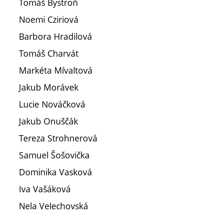
Tomáš Bystroň
Noemi Cziriová
Barbora Hradilová
Tomáš Charvát
Markéta Mívaltová
Jakub Morávek
Lucie Nováčková
Jakub Onuščák
Tereza Strohnerová
Samuel Šošovička
Dominika Vasková
Iva Vašáková
Nela Velechovská