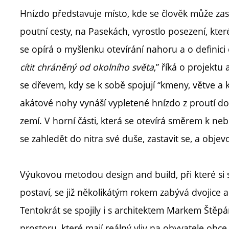
Hnízdo představuje místo, kde se člověk může zast
poutní cesty, na Pasekách, vyrostlo posezení, kt
se opírá o myšlenku otevírání nahoru a o definici
cítit chráněný od okolního světa
,” říká o projektu
se dřevem, kdy se k sobě spojují “kmeny, větve a k
akátové nohy vynáší vypletené hnízdo z proutí do
zemí. V horní části, která se otevírá směrem k n
se zahledět do nitra své duše, zastavit se, a objevo
Výukovou metodou design and build, při které si 
postaví, se již několikátým rokem zabývá dvojice
Tentokrát se spojily i s architektem Markem Štěp
prostoru, které mají reálný vliv na obyvatele obc