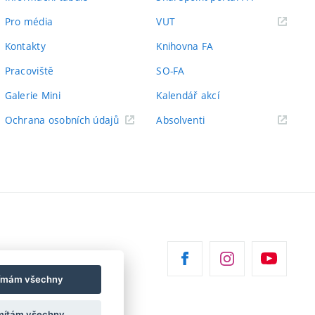
(externí
Pro média
VUT
odkaz)
Kontakty
Knihovna FA
Pracoviště
SO-FA
Galerie Mini
Kalendář akcí
(externí
Ochrana osobních údajů
Absolventi
odkaz)
jímám všechny
ítám všechny