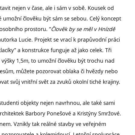
avit nejen v čase, ale i sám v sobě. Kousek od
eré umožní člověku být sám se sebou. Celý koncept
 osobního prostoru. “
Člověk by se měl v Hnízdě
 autorka Lucie. Projekt se vrací k prapůvodní práci
lacíky” a konstrukce funguje až jako celek. Tři
 výšky 1,5m, to umožní člověku být trochu nad
ebesům, můžete pozorovat oblaka či hvězdy nebo
vat svůj vnitřní svět za zvuků okolní tiché krajiny.
studenti objekty nejen navrhnou, ale také sami
 architektek Barbory Ponešové a Kristýny Smržové.
ánem. Vznikly tak reálné stavby ve veřejném
e, pozorovatele a kolemjdoucí. Letošní spolupráce