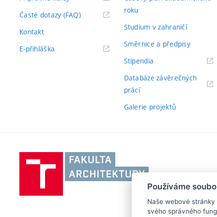
roku
Časté dotazy (FAQ)
Studium v zahraničí
Kontakt
Směrnice a předpisy
E-přihláška
Stipendia
Databáze závěrečných
prácí
Galerie projektů
Vysoké
učení
technické
Používáme soubo
v
Naše webové stránky po
Brně,
svého správného fungo