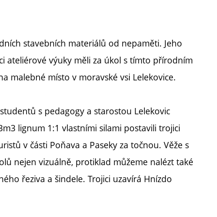
ladních stavebních materiálů od nepaměti. Jeho
ci ateliérové výuky měli za úkol s tímto přírodním
na malebné místo v moravské vsi Lelekovice.
studentů s pedagogy a starostou Lelekovic
3 lignum 1:1 vlastními silami postavili trojici
turistů v části Poňava a Paseky za točnou. Věže s
lů nejen vizuálně, protiklad můžeme nalézt také
ho řeziva a šindele. Trojici uzavírá Hnízdo