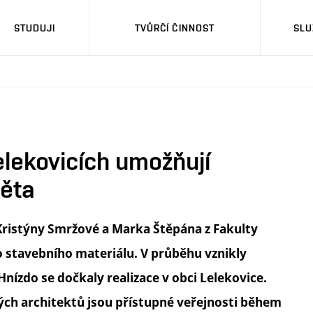
STUDUJI
TVŮRČÍ ČINNOST
SLU
elekovicích umožňují
věta
Kristýny Smržové a Marka Štěpána z Fakulty
 stavebního materiálu. V průběhu vznikly
Hnízdo se dočkaly realizace v obci Lelekovice.
ch architektů jsou přístupné veřejnosti během