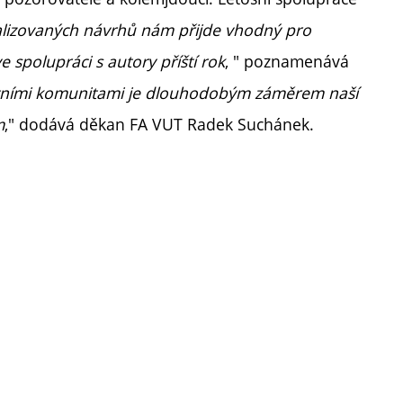
alizovaných návrhů nám přijde vhodný pro
e spolupráci s autory příští rok
, " poznamenává
tními komunitami je dlouhodobým záměrem naší
m
," dodává děkan FA VUT Radek Suchánek.