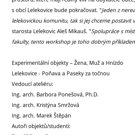
s obcí Lelekovice bude pokračovat. "
Jeden z nere
lelekovickou komunitu, tak si jej chceme postavit v
starosta Lelekovic Aleš Mikauš. "
Spolupráce s mís
fakulty, tento workshop je toho dobrým příklade
Experimentální objekty – Žena, Muž a Hnízdo
Lelekovice - Poňava a Paseky za točnou
Vedoucí ateliéru:
Ing. arch. Barbora Ponešová, Ph.D.
Ing. arch. Kristýna Smržová
Ing. arch. Marek Štěpán
Autoři objektů/studenti: