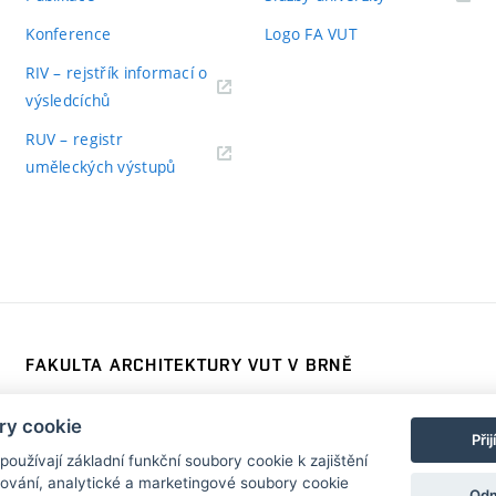
Konference
Logo FA VUT
RIV – rejstřík informací o
výsledcíchů
RUV – registr
uměleckých výstupů
FAKULTA ARCHITEKTURY VUT V BRNĚ
Poříčí 273/5, 639 00 Brno
www.fa.vutbr.cz
ry cookie
Telefon: 54114 6600
info@fa.vutbr.cz
Při
užívají základní funkční soubory cookie k zajištění
vání, analytické a marketingové soubory cookie
Odm