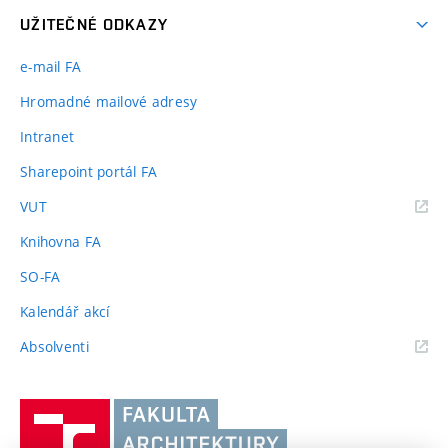
UŽITEČNÉ ODKAZY
e-mail FA
Hromadné mailové adresy
Intranet
Sharepoint portál FA
(externí
VUT
odkaz)
Knihovna FA
SO-FA
Kalendář akcí
(externí
Absolventi
odkaz)
Vysoké
učení