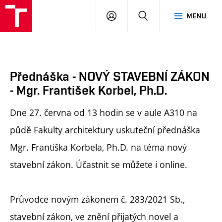
FA
PŘIHLÁSIT
HLEDAT
MENU
VUT
SE
Přednáška - NOVÝ STAVEBNÍ ZÁKON
- Mgr. František Korbel, Ph.D.
Dne 27. června od 13 hodin se v aule A310 na
půdě Fakulty architektury uskuteční přednáška
Mgr. Františka Korbela, Ph.D. na téma nový
stavební zákon. Účastnit se můžete i online.
Průvodce novým zákonem č. 283/2021 Sb.,
stavební zákon, ve znění přijatých novel a