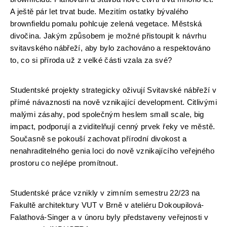
A ještě pár let trvat bude. Mezitím ostatky bývalého
brownfieldu pomalu pohlcuje zelená vegetace. Městská
divočina. Jakým způsobem je možné přistoupit k návrhu
svitavského nábřeží, aby bylo zachováno a respektováno
to, co si příroda už z velké části vzala za své?
Studentské projekty strategicky oživují Svitavské nábřeží v
přímé návaznosti na nově vznikající development. Citlivými
malými zásahy, pod společným heslem small scale, big
impact, podporují a zviditelňují cenný prvek řeky ve městě.
Současně se pokouší zachovat přírodní divokost a
nenahraditelného genia loci do nově vznikajícího veřejného
prostoru co nejlépe promítnout.
Studentské práce vznikly v zimním semestru 22/23 na
Fakultě architektury VUT v Brně v ateliéru Dokoupilová-
Falathová-Singer a v únoru byly představeny veřejnosti v