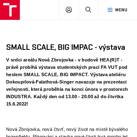
FA
PŘIHLÁSIT
HLEDAT
MENU
VUT
SE
SMALL SCALE, BIG IMPAC - výstava
V srdci areálu Nová Zbrojovka - v budově HEA(R)T -
právě probíhá výstava studentských prací FA VUT pod
heslem SMALL SCALE, BIG IMPACT. Výstava ateliéru
Dokoupilová-Falathová-Singer navazuje na prezentaci
veřejnosti, která proběhla na konci února v prostorech
INDUSTRA. Každý den od 13.00 - 20.00 až do čtvrtka
15.6.2022!
Nová Zbrojovka, nová čtvrť, nový život na místě bývalého
brownfieldu. Plánování a stavba nové čtvrti trvá mnoho let.