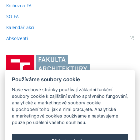
odkaz)
Knihovna FA
SO-FA
Kalendář akcí
(externí
Absolventi
odkaz)
Vysoké
učení
technické
Používáme soubory cookie
v
Brně,
Naše webové stránky používají základní funkční
FAKULTA ARCHITEKTURY VUT V BRNĚ
soubory cookie k zajištění svého správného fungování,
Fakulta
Poříčí 273/5, 639 00 Brno
www.fa.vutbr.cz
analytické a marketingové soubory cookie
architektury
k pochopení toho, jak s nimi pracujete. Analytické
Telefon: 54114 6600
info@fa.vutbr.cz
a marketingové cookies používáme a nastavujeme
pouze po udělení vašeho souhlasu.