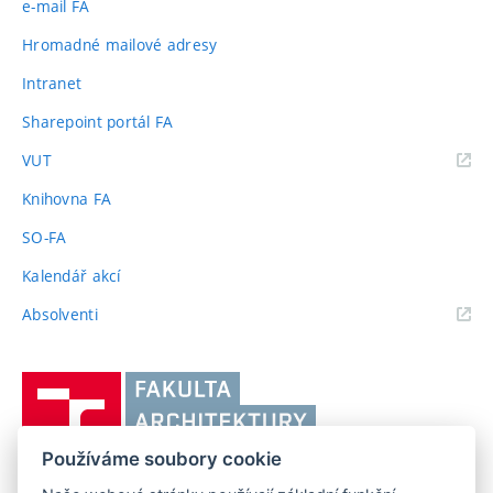
e-mail FA
Hromadné mailové adresy
Intranet
Sharepoint portál FA
(externí
VUT
odkaz)
Knihovna FA
SO-FA
Kalendář akcí
(externí
Absolventi
odkaz)
Vysoké
učení
technické
Používáme soubory cookie
v