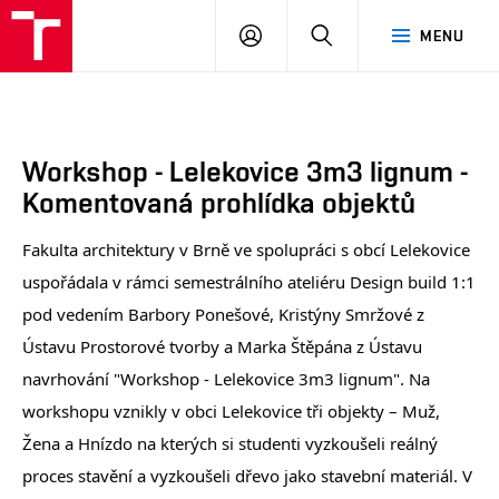
FA
PŘIHLÁSIT
HLEDAT
MENU
VUT
SE
Workshop - Lelekovice 3m3 lignum -
Komentovaná prohlídka objektů
Fakulta architektury v Brně ve spolupráci s obcí Lelekovice
uspořádala v rámci semestrálního ateliéru Design build 1:1
pod vedením Barbory Ponešové, Kristýny Smržové z
Ústavu Prostorové tvorby a Marka Štěpána z Ústavu
navrhování "Workshop - Lelekovice 3m3 lignum". Na
workshopu vznikly v obci Lelekovice tři objekty – Muž,
Žena a Hnízdo na kterých si studenti vyzkoušeli reálný
proces stavění a vyzkoušeli dřevo jako stavební materiál. V