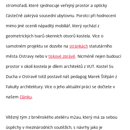
stromořadí, které sjednocuje veřejný prostor a opticky
částečně zakrývá sousední ubytovnu. Porotci při hodnocení
mimo jiné ocenili nápaditý mobiliář, který vychází z
geometrických tvarů okenních otvorů kostela. Více o
samotném projektu se dozvíte na
stránkách
statutárního
města Ostravy nebo v
tiskové zprávě
. Nicméně nejen budoucí
prostor v okolí kostela je dílem architektů z VUT. Kostel Sv.
Ducha v Ostravě totiž postavil náš pedagog Marek Štěpán z
Fakulty architektury. Více o jeho aktuální práci se dočtete v
našem
článku
.
Vítězný tým z brněnského ateliéru m2au, který má za sebou
úspěchy v mezinárodních soutěžích, s návrhy jako je