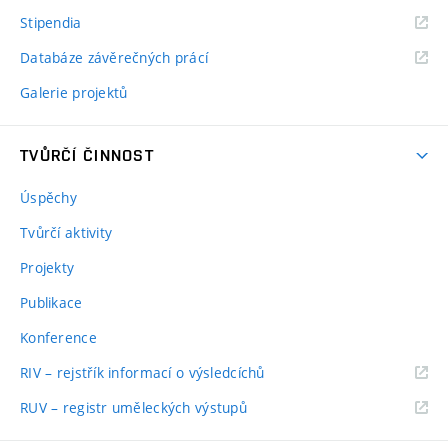
Stipendia
Databáze závěrečných prácí
Galerie projektů
TVŮRČÍ ČINNOST
Úspěchy
Tvůrčí aktivity
Projekty
Publikace
Konference
RIV – rejstřík informací o výsledcíchů
RUV – registr uměleckých výstupů