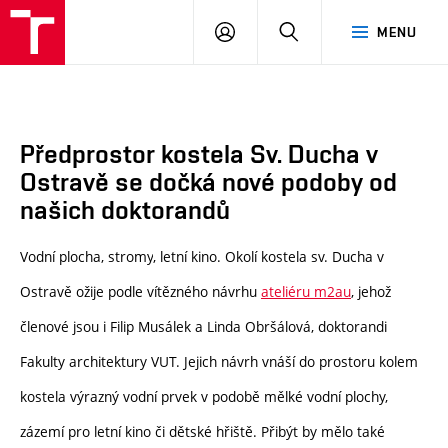
FA
PŘIHLÁSIT
HLEDAT
MENU
VUT
SE
Předprostor kostela Sv. Ducha v
Ostravě se dočká nové podoby od
našich doktorandů
Vodní p
locha
, strom
y
,
letní kino
.
Okolí kostela sv. Ducha v
Ostravě ožije podle
vítězného návrhu
ateliéru
m2au
, jehož
členové jsou i Filip Musálek a Linda Obršálová, doktorandi
Fakulty architektury VUT.
Jejich návrh vnáší do prostoru kolem
kostela výrazný vodní prvek v podobě mělké vodní plochy,
zázemí pro letní kino či dětské hřiště. Přibýt by mělo také