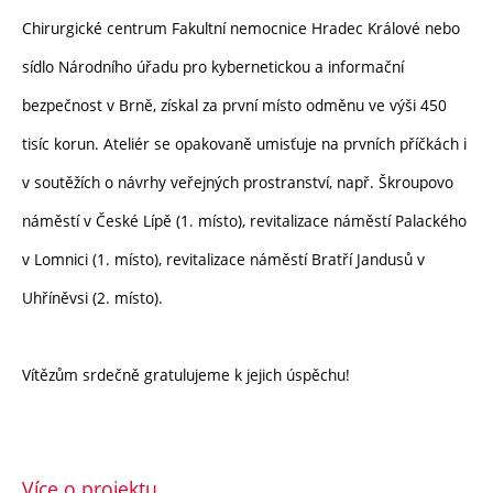
Chirurgické centrum Fakultní nemocnice Hradec Králové nebo
sídlo Národního úřadu pro kybernetickou a informační
bezpečnost v Brně, získal za první místo odměnu ve výši 450
tisíc korun. Ateliér se opakovaně umisťuje na prvních příčkách i
v soutěžích o návrhy veřejných prostranství, např. Škroupovo
náměstí v České Lípě (1. místo), revitalizace náměstí Palackého
v Lomnici (1. místo), revitalizace náměstí Bratří Jandusů v
Uhříněvsi (2. místo).
Vítězům srdečně gratulujeme k jejich úspěchu!
Více o projektu