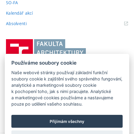
SO-FA
Kalendář akcí
(externí
Absolventi
odkaz)
Vysoké
učení
technické
Používáme soubory cookie
v
Brně,
Naše webové stránky používají základní funkční
FAKULTA ARCHITEKTURY VUT V BRNĚ
soubory cookie k zajištění svého správného fungování,
Fakulta
Poříčí 273/5, 639 00 Brno
www.fa.vutbr.cz
analytické a marketingové soubory cookie
architektury
k pochopení toho, jak s nimi pracujete. Analytické
Telefon: 54114 6600
info@fa.vutbr.cz
a marketingové cookies používáme a nastavujeme
pouze po udělení vašeho souhlasu.
Přijímám všechny