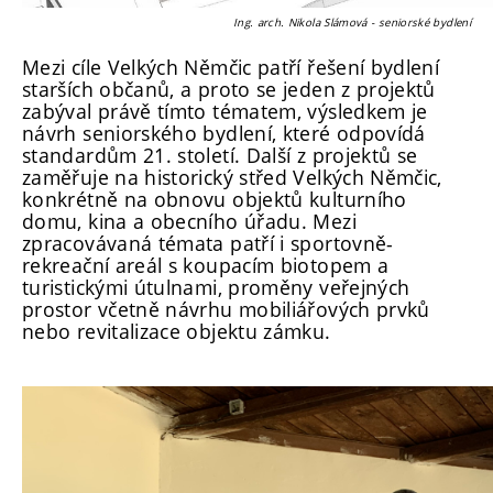
Ing. arch. Nikola Slámová - seniorské bydlení
Mezi cíle Velkých Němčic patří řešení bydlení
starších občanů, a proto se jeden z projektů
zabýval právě tímto tématem, výsledkem je
návrh seniorského bydlení, které odpovídá
standardům 21. století. Další z projektů se
zaměřuje na historický střed Velkých Němčic,
konkrétně na obnovu objektů kulturního
domu, kina a obecního úřadu. Mezi
zpracovávaná témata patří i sportovně-
rekreační areál s koupacím biotopem a
turistickými útulnami, proměny veřejných
prostor včetně návrhu mobiliářových prvků
nebo revitalizace objektu zámku.