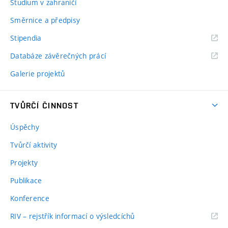
Studium v zahraničí
Směrnice a předpisy
Stipendia
Databáze závěrečných prácí
Galerie projektů
TVŮRČÍ ČINNOST
Úspěchy
Tvůrčí aktivity
Projekty
Publikace
Konference
RIV – rejstřík informací o výsledcíchů