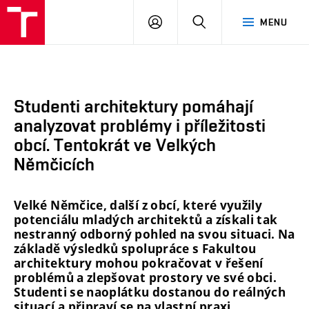
FA
PŘIHLÁSIT
HLEDAT
MENU
VUT
SE
Studenti architektury pomáhají
analyzovat problémy i příležitosti
obcí. Tentokrát ve Velkých
Němčicích
Velké Němčice, další z obcí, které využily
potenciálu mladých architektů a získali tak
nestranný odborný pohled na svou situaci. Na
základě výsledků spolupráce s Fakultou
architektury mohou pokračovat v řešení
problémů a zlepšovat prostory ve své obci.
Studenti se naoplátku dostanou do reálných
situací a připraví se na vlastní praxi.