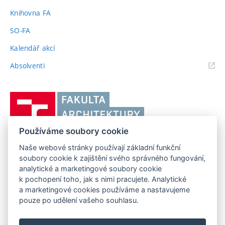
odkaz)
Knihovna FA
SO-FA
Kalendář akcí
(externí
Absolventi
odkaz)
Vysoké
učení
technické
Používáme soubory cookie
v
Brně,
Naše webové stránky používají základní funkční
FAKULTA ARCHITEKTURY VUT V BRNĚ
soubory cookie k zajištění svého správného fungování,
Fakulta
Poříčí 273/5, 639 00 Brno
analytické a marketingové soubory cookie
www.fa.vutbr.cz
architektury
k pochopení toho, jak s nimi pracujete. Analytické
Telefon: 54114 6600
info@fa.vutbr.cz
a marketingové cookies používáme a nastavujeme
pouze po udělení vašeho souhlasu.