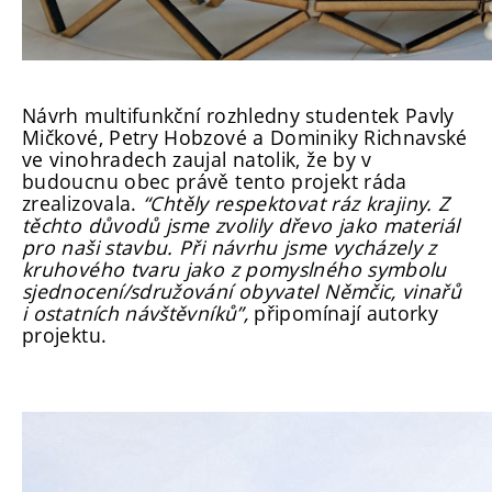
Návrh multifunkční rozhledny studentek Pavly
Mičkové, Petry Hobzové a Dominiky Richnavské
ve vinohradech zaujal natolik
, že by v
budoucnu obec právě tento projekt ráda
zrealizovala.
“Ch
těly respektovat ráz krajiny. Z
těchto důvodů jsme zvolily dřevo jako materiál
pro naši stavbu. Při návrhu jsme vycházely z
kruhového tvaru jako z pomyslného symbolu
sjednocení/sdružování obyvatel Němčic, vinařů
i ostatních návštěvníků”,
připomínají autorky
projektu.