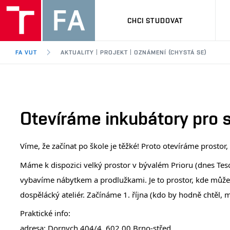
CHCI STUDOVAT
FA VUT
AKTUALITY | PROJEKT | OZNÁMENÍ (CHYSTÁ SE)
Otevíráme inkubátory pro s
Víme, že začínat po škole je těžké! Proto otevíráme prostor,
Máme k dispozici velký prostor v bývalém Prioru (dnes Tesco
vybavíme nábytkem a prodlužkami. Je to prostor, kde můžeš 
dospělácký ateliér. Začínáme 1. října (kdo by hodně chtěl, 
m
Praktické info:
adresa: Dornych 404/4, 602 00 Brno-střed