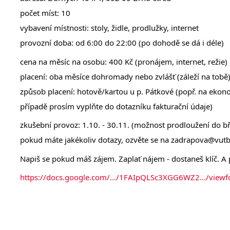
počet míst: 10
vybavení místnosti: stoly, židle, prodlužky, internet
provozní doba: od 6:00 do 22:00 (po dohodě se dá i déle) 
cena na měsíc na osobu: 400 Kč (pronájem, internet, režie)
placení: oba měsíce dohromady nebo zvlášť (záleží na tobě
způsob placení: hotově/kartou u p. Pátkové (popř. na ekon
případě prosím vyplňte do dotazníku fakturační údaje)
zkušební provoz: 1.10. - 30.11. (možnost prodloužení do b
pokud máte jakékoliv dotazy, ozvěte se na zadrapova@vutb
Napiš se pokud máš zájem. Zaplať nájem - dostaneš klíč. A
https://docs.google.com/.../1FAIpQLSc3XGG6WZ2.../viewfo