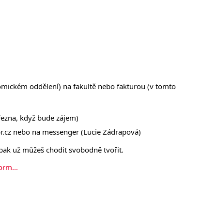
)
omickém oddělení) na fakultě nebo fakturou (v tomto 
řezna, když bude zájem)
r.cz nebo na messenger (Lucie Zádrapová)
 pak už můžeš chodit svobodně tvořit.
rm...