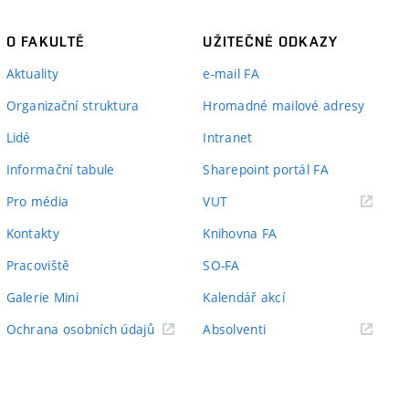
O FAKULTĚ
UŽITEČNÉ ODKAZY
Aktuality
e-mail FA
Organizační struktura
Hromadné mailové adresy
Lidé
Intranet
Informační tabule
Sharepoint portál FA
(externí
Pro média
VUT
odkaz)
Kontakty
Knihovna FA
Pracoviště
SO-FA
Galerie Mini
Kalendář akcí
(externí
Ochrana osobních údajů
Absolventi
odkaz)