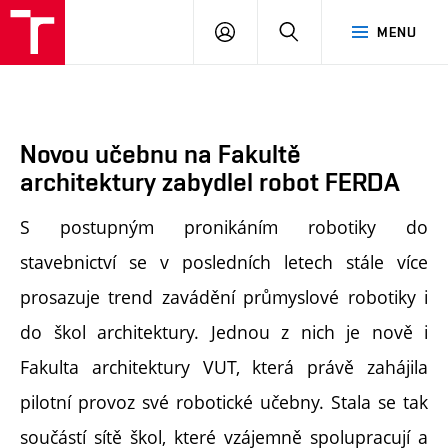
FA
PŘIHLÁSIT
HLEDAT
MENU
VUT
SE
Novou učebnu na Fakultě
architektury zabydlel robot FERDA
S postupným pronikáním robotiky do
stavebnictví se v posledních letech stále více
prosazuje trend zavádění průmyslové robotiky i
do škol architektury. Jednou z nich je nově i
Fakulta architektury VUT, která právě zahájila
pilotní provoz své robotické učebny. Stala se tak
součástí sítě škol, které vzájemně spolupracují a