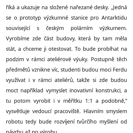
říká a ukazuje na složené nařezané desky. „Jedná
se o prototyp výzkumné stanice pro Antarktidu
související s českým polárním výzkumem.
Vyrobíme zde část budovy, která by tam měla
stát, a chceme ji otestovat. To bude probíhat na
podzim v rámci ateliérové výuky. Postupně těch
předmětů vznikne víc, studenti budou moci Ferdu
využívat i v rámci ateliérů, takže si zde budou
moct například vymyslet inovativní konstrukci, a
tu potom vyrobit i v měřítku 1:1 a podobně,“
vysvětluje vedoucí pracoviště. Hlavním smyslem
robotu tedy bude rozvíjení tvůrčího myšlení od
návrhu až po výrobu.