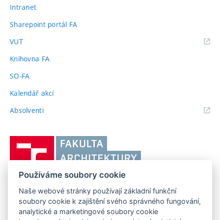
Intranet
Sharepoint portál FA
(externí
VUT
odkaz)
Knihovna FA
SO-FA
Kalendář akcí
(externí
Absolventi
odkaz)
Vysoké
učení
technické
Používáme soubory cookie
v
Brně,
Naše webové stránky používají základní funkční
FAKULTA ARCHITEKTURY VUT V BRNĚ
soubory cookie k zajištění svého správného fungování,
Fakulta
Poříčí 273/5, 639 00 Brno
www.fa.vutbr.cz
analytické a marketingové soubory cookie
architektury