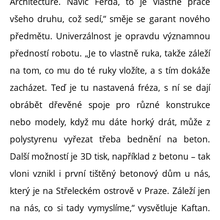
Architecture. Navíc Ferda, to je vlastně práce
všeho druhu, což sedí,“ směje se garant nového
předmětu. Univerzálnost je opravdu významnou
předností robotu. „Je to vlastně ruka, takže záleží
na tom, co mu do té ruky vložíte, a s tím dokáže
zacházet. Teď je tu nastavená fréza, s ní se dají
obrábět dřevěné spoje pro různé konstrukce
nebo modely, když mu dáte horký drát, může z
polystyrenu vyřezat třeba bednění na beton.
Další možností je 3D tisk, například z betonu – tak
vloni vznikl i první tištěný betonový dům u nás,
který je na Střeleckém ostrově v Praze. Záleží jen
na nás, co si tady vymyslíme,“ vysvětluje Kaftan.